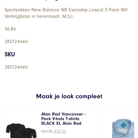
Sportsokken New Balance NB Everyday Lowcut 3 Pairs Wit
Verkrijgbaar in herenmaat. M,S,L.
36.84
28372444H
SKU
28372444H
Maak je look compleet
Alan Red Vancouver -
Pack V-hals T-shirts
BLACK XL Alan Red
Oorspronkelijke
Huidige
€
37,95
€
30,36
prijs
prijs