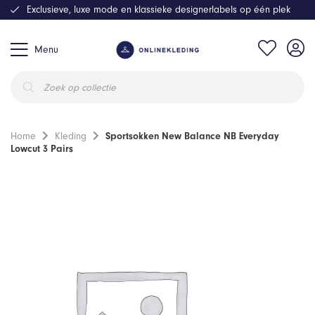
Exclusieve, luxe mode en klassieke designerlabels op één plek
Menu
Producten
zoeken
Home
Kleding
Sportsokken New Balance NB Everyday
Lowcut 3 Pairs