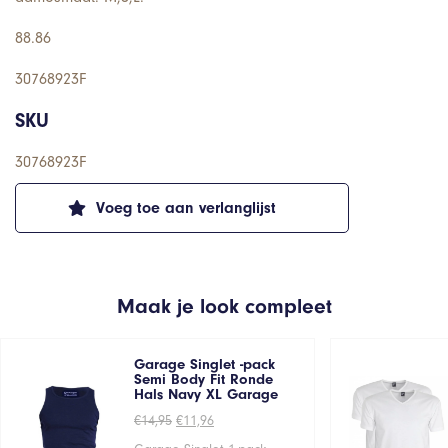
88.86
30768923F
SKU
30768923F
Voeg toe aan verlanglijst
Maak je look compleet
Garage Singlet -pack
Semi Body Fit Ronde
Hals Navy XL Garage
Oorspronkelijke
Huidige
€
14,95
€
11,96
prijs
prijs
was:
is: