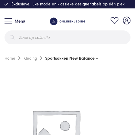
Exclusieve, luxe mode en klassieke designerlabels op één plek
Menu
Producten
zoeken
Home
Kleding
Sportsokken New Balance –