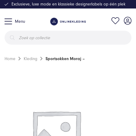
Exclusieve, luxe mode en klassieke designerlabels op één plek
Menu
Producten
zoeken
Home
Kleding
Sportsokken Moraj –