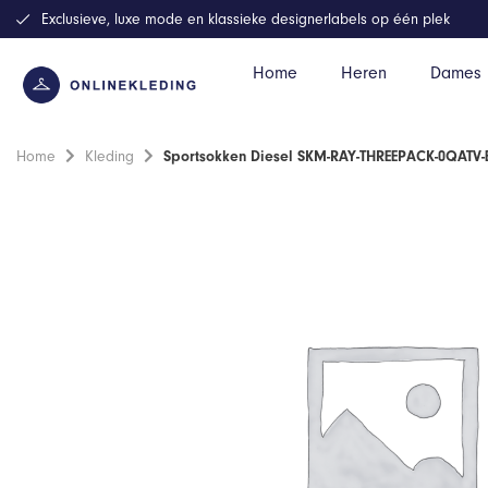
Exclusieve, luxe mode en klassieke designerlabels op één plek
Home
Heren
Dames
Home
Kleding
Sportsokken Diesel SKM-RAY-THREEPACK-0QATV-