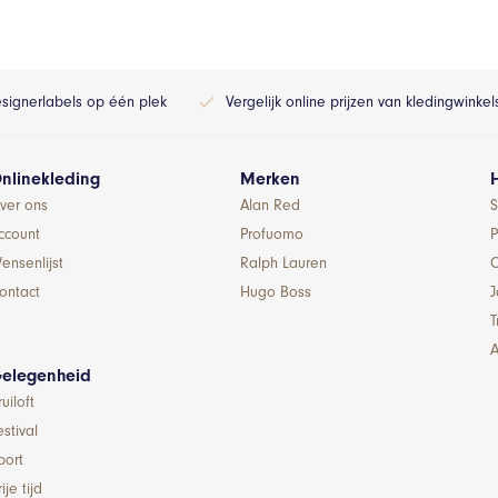
esignerlabels op één plek
Vergelijk online prijzen van kledingwinke
nlinekleding
Merken
ver ons
Alan Red
S
ccount
Profuomo
P
ensenlijst
Ralph Lauren
ontact
Hugo Boss
T
A
elegenheid
ruiloft
estival
port
ije tijd