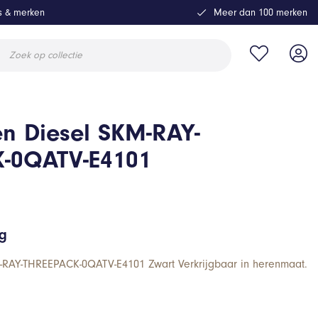
ls & merken
Meer dan 100 merken
ucten
en
en Diesel SKM-RAY-
-0QATV-E4101
ng
-RAY-THREEPACK-0QATV-E4101 Zwart Verkrijgbaar in herenmaat.