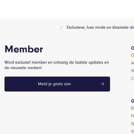
Exclusieve, luxe mode en klassieke d
Member
O
O
Word exclusief member en ontvang de laatste updates en
A
de nieuwste merken!
W
C
Meld je gratis aan
G
B
F
S
Vr