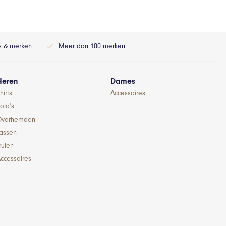
ls & merken
Meer dan 100 merken
Heren
Dames
hirts
Accessoires
olo’s
Overhemden
Jassen
ruien
ccessoires