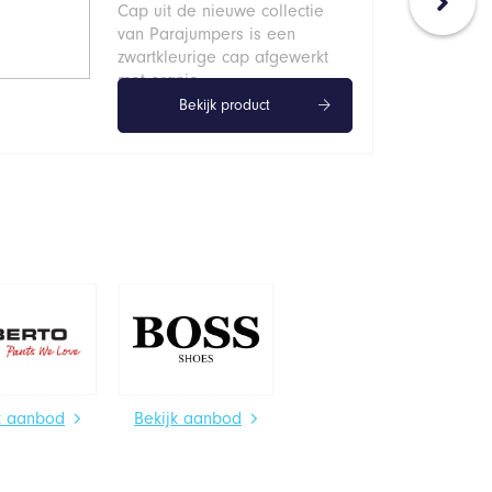
Cap uit de nieuwe collectie
van Parajumpers is een
zwartkleurige cap afgewerkt
met oranje…
Bekijk product
k aanbod
Bekijk aanbod