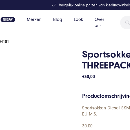
Vergelijk online prijzen van kledingwinke
Prod
Merken
Blog
Look
Over
zoek
ons
E4101
Sportsokk
THREEPACK
€
30,00
Productomschrijvi
Sportsokken Diesel SKM
EU M,S.
30.00