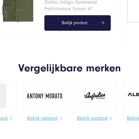
District Indigo Overhemd
Performance Groen 47
Bekijk product
Vergelijkbare merken
nbod
Bekijk aanbod
Bekijk aanbod
Bekij