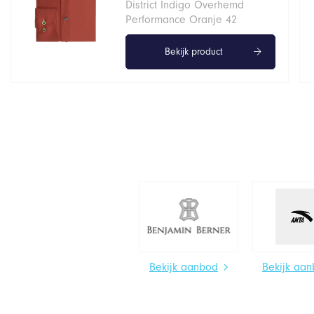
District Indigo Overhemd
Performance Oranje 42
Bekijk product
Bekijk aanbod
Bekijk aa