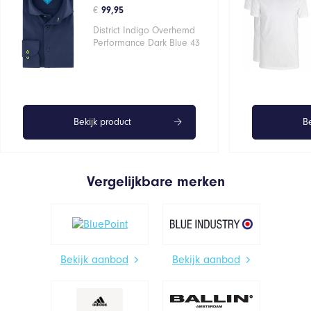
€
99,95
District Indigo Overhemd
Performance Dark Blue 43
Bekijk product
Be
Vergelijkbare merken
Bekijk aanbod
Bekijk aanbod