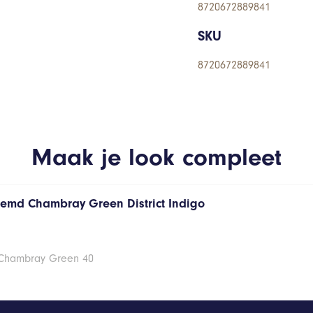
8720672889841
SKU
8720672889841
Maak je look compleet
hemd Chambray Green District Indigo
 Chambray Green 40