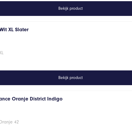
Bekijk product
it XL Slater
XL
Bekijk product
ance Oranje District Indigo
Oranje 42