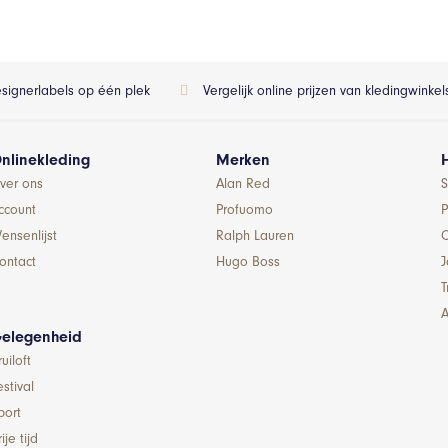
esignerlabels op één plek
Vergelijk online prijzen van kledingwinke
nlinekleding
Merken
ver ons
Alan Red
S
ccount
Profuomo
P
ensenlijst
Ralph Lauren
ontact
Hugo Boss
T
A
elegenheid
ruiloft
estival
port
ije tijd