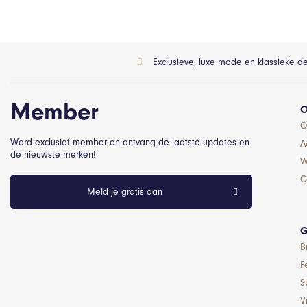
Exclusieve, luxe mode en klassieke d
Member
O
O
Word exclusief member en ontvang de laatste updates en
A
de nieuwste merken!
W
C
Meld je gratis aan
G
B
F
S
Vr