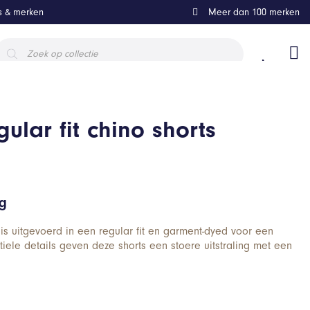
ls & merken
Meer dan 100 merken
roducten
oeken
ular fit chino shorts
ng
 is uitgevoerd in een regular fit en garment-dyed voor een
tiele details geven deze shorts een stoere uitstraling met een