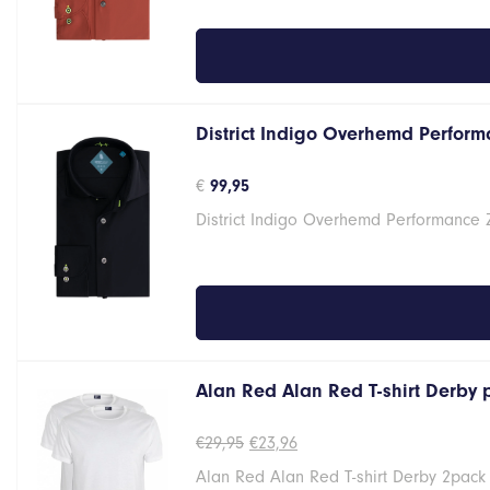
District Indigo Overhemd Performa
€
99,95
District Indigo Overhemd Performance 
Alan Red Alan Red T-shirt Derby
Oorspronkelijke
Huidige
€
29,95
€
23,96
prijs
prijs
Alan Red Alan Red T-shirt Derby 2pack
was:
is: