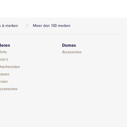
ls & merken
Meer dan 100 merken
Heren
Dames
hirts
Accessoires
olo’s
Overhemden
Jassen
ruien
ccessoires