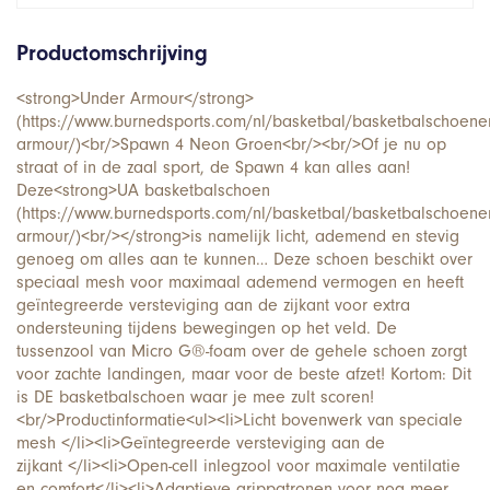
Productomschrijving
<strong>Under Armour</strong>
(https://www.burnedsports.com/nl/basketbal/basketbalschoene
armour/)<br/>Spawn 4 Neon Groen<br/><br/>Of je nu op
straat of in de zaal sport, de Spawn 4 kan alles aan!
Deze<strong>UA basketbalschoen
(https://www.burnedsports.com/nl/basketbal/basketbalschoene
armour/)<br/></strong>is namelijk licht, ademend en stevig
genoeg om alles aan te kunnen… Deze schoen beschikt over
speciaal mesh voor maximaal ademend vermogen en heeft
geïntegreerde versteviging aan de zijkant voor extra
ondersteuning tijdens bewegingen op het veld. De
tussenzool van Micro G®-foam over de gehele schoen zorgt
voor zachte landingen, maar voor de beste afzet! Kortom: Dit
is DE basketbalschoen waar je mee zult scoren!
<br/>Productinformatie<ul><li>Licht bovenwerk van speciale
mesh </li><li>Geïntegreerde versteviging aan de
zijkant </li><li>Open-cell inlegzool voor maximale ventilatie
en comfort</li><li>Adaptieve grippatronen voor nog meer