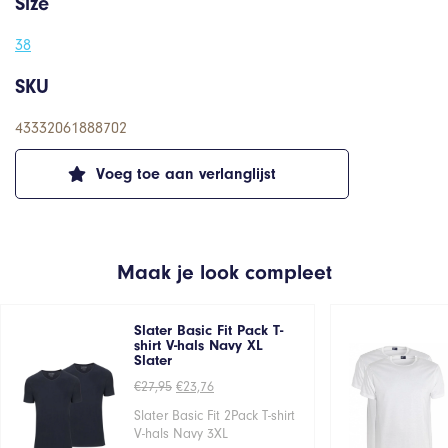
Size
38
SKU
43332061888702
Voeg toe aan verlanglijst
Maak je look compleet
Slater Basic Fit Pack T-
shirt V-hals Navy XL
Slater
Oorspronkelijke
Huidige
€
27,95
€
23,76
prijs
prijs
was:
is:
Slater Basic Fit 2Pack T-shirt
€27,95.
€23,76.
V-hals Navy 3XL