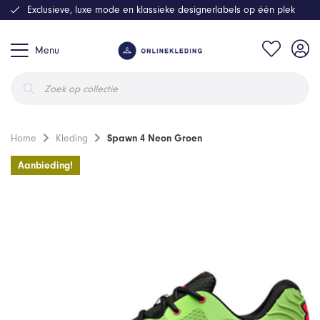
Exclusieve, luxe mode en klassieke designerlabels op één plek
Menu
Producten
zoeken
Home
Kleding
Spawn 4 Neon Groen
Aanbieding!