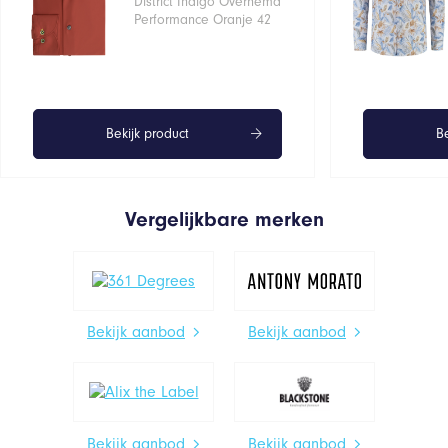
District Indigo Overhemd
Performance Oranje 42
Bekijk product
Be
Vergelijkbare merken
Bekijk aanbod
Bekijk aanbod
Bekijk aanbod
Bekijk aanbod