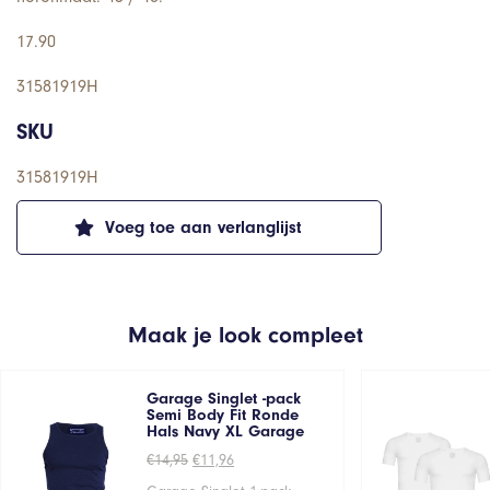
17.90
31581919H
SKU
31581919H
Voeg toe aan verlanglijst
Maak je look compleet
Garage Singlet -pack
Semi Body Fit Ronde
Hals Navy XL Garage
Oorspronkelijke
Huidige
€
14,95
€
11,96
prijs
prijs
was:
is: