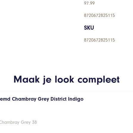
97.99
8720672825115
SKU
8720672825115
Maak je look compleet
hemd Chambray Grey District Indigo
 Chambray Grey 38