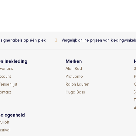
esignerlabels op één plek
Vergelijk online prijzen van kledingwinke
nlinekleding
Merken
ver ons
Alan Red
S
ccount
Profuomo
P
ensenlijst
Ralph Lauren
ontact
Hugo Boss
T
A
elegenheid
ruiloft
estival