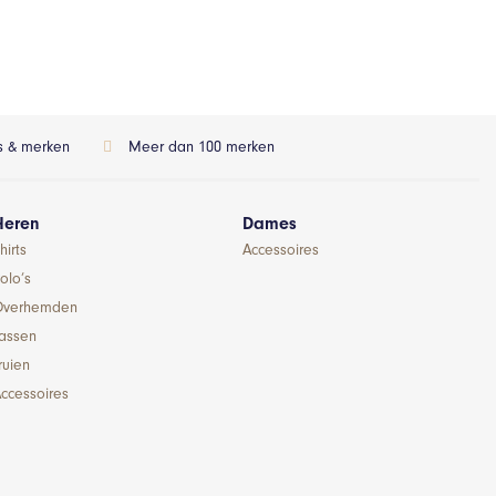
ls & merken
Meer dan 100 merken
Heren
Dames
hirts
Accessoires
olo’s
Overhemden
Jassen
ruien
ccessoires