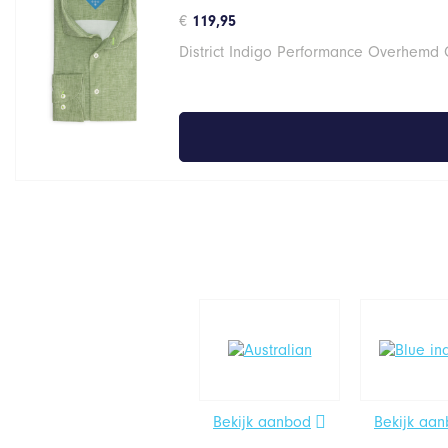
€
119,95
District Indigo Performance Overhemd
Bekijk aanbod
Bekijk aa