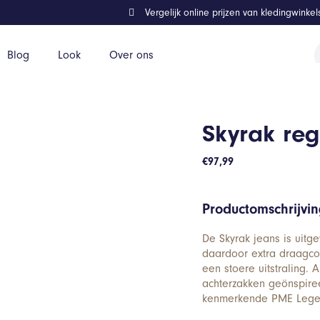
Vergelijk online prijzen van kledingwinke
P
Blog
Look
Over ons
z
Skyrak regu
€
97,99
Productomschrijvi
De Skyrak jeans is uitge
daardoor extra draagco
een stoere uitstraling. 
achterzakken geönspire
kenmerkende PME Lege