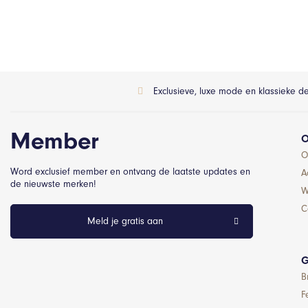
Exclusieve, luxe mode en klassieke d
Member
O
O
Word exclusief member en ontvang de laatste updates en
A
de nieuwste merken!
W
C
Meld je gratis aan
G
B
F