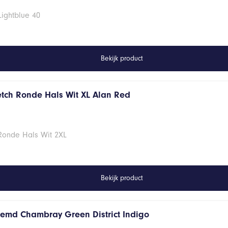
Lightblue 40
Bekijk product
retch Ronde Hals Wit XL Alan Red
 Ronde Hals Wit 2XL
Bekijk product
hemd Chambray Green District Indigo