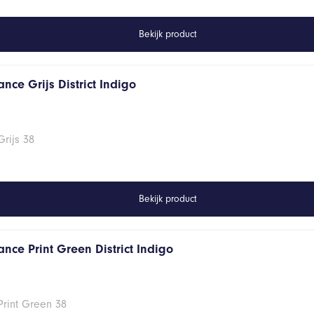
Bekijk product
nce Grijs District Indigo
rijs 38
Bekijk product
nce Print Green District Indigo
Print Green 38