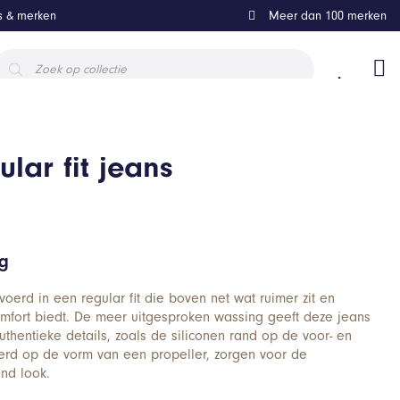
ls & merken
Meer dan 100 merken
roducten
oeken
lar fit jeans
ng
voerd in een regular fit die boven net wat ruimer zit en
mfort biedt. De meer uitgesproken wassing geeft deze jeans
Authentieke details, zoals de siliconen rand op de voor- en
erd op de vorm van een propeller, zorgen voor de
nd look.