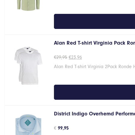
Alan Red T-shirt Virginia Pack R
Oorspronkelijke
Huidige
€
29,95
€
23,96
prijs
prijs
Alan Red T-shirt Virginia 2Pack Ronde 
was:
is:
€29,95.
€23,96.
District Indigo Overhemd Performa
€
99,95