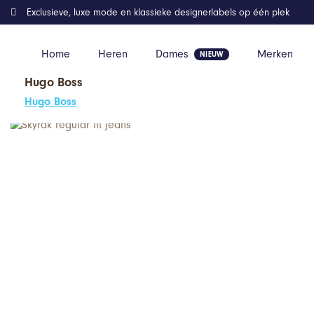
Exclusieve, luxe mode en klassieke designerlabels op één plek
Home
Heren
Dames
Merken
Hugo Boss
Home
Kleding
Skyrak regular fit jeans
Hugo Boss