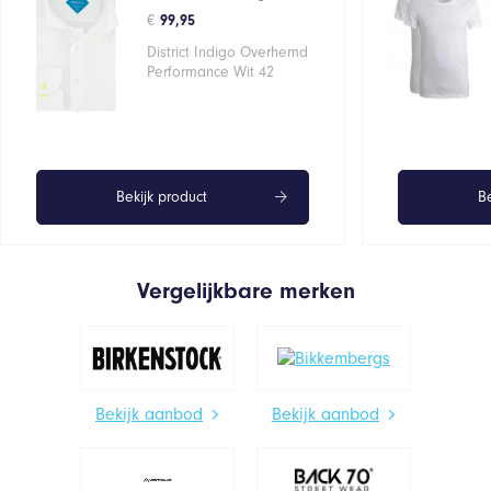
€
99,95
District Indigo Overhemd
Performance Wit 42
Bekijk product
Be
Vergelijkbare merken
Bekijk aanbod
Bekijk aanbod