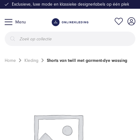
Exclusieve, luxe mode en klassieke designerlabels op één plek
Menu
Producten
zoeken
Home
Kleding
Shorts van twill met garment-dye wassing