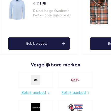
€
119,95
District Indigo Overhemd
Performance Lightblue 40
Bekijk product
Be
Vergelijkbare merken
Bekijk aanbod
Bekijk aanbod