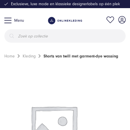
Exclusieve, luxe mode en klassieke designerlabels op één plek
Menu
Producten
zoeken
Home
Kleding
Shorts van twill met garment-dye wassing