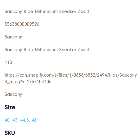
Saucony Ride Millennium Sneaker Zwart
55638000009596
Saucony
Saucony Ride Millennium Sneaker Zwart
110
https://cdn.shopify.com/s/files/1/0636/6832/2494/files/Sauco
4_3.jpg?v=1767104406
Saucony
Size
40
,
43
,
44.5
,
48
SKU