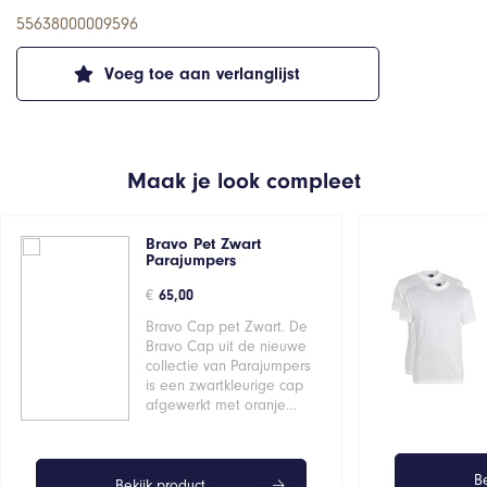
55638000009596
Voeg toe aan verlanglijst
Maak je look compleet
Bravo Pet Zwart
Parajumpers
€
65,00
Bravo Cap pet Zwart. De
Bravo Cap uit de nieuwe
collectie van Parajumpers
is een zwartkleurige cap
afgewerkt met oranje…
Be
Bekijk product