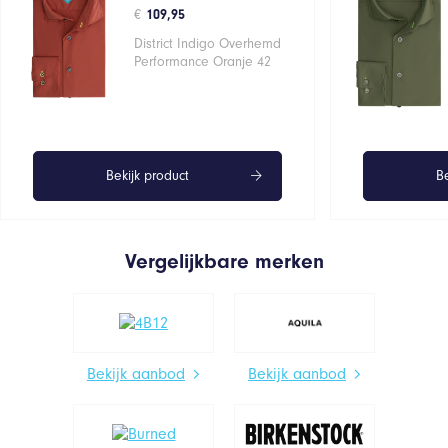
€
109,95
District Indigo Overhemd
Performance Oranje 42
Bekijk product
Be
Vergelijkbare merken
Bekijk aanbod
Bekijk aanbod