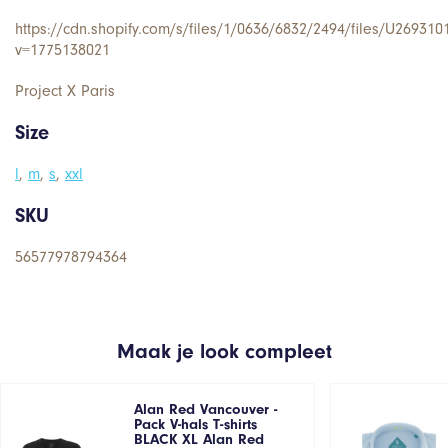
https://cdn.shopify.com/s/files/1/0636/6832/2494/files/U26931
v=1775138021
Project X Paris
Size
l
,
m
,
s
,
xxl
SKU
56577978794364
Maak je look compleet
Alan Red Vancouver -
Pack V-hals T-shirts
BLACK XL Alan Red