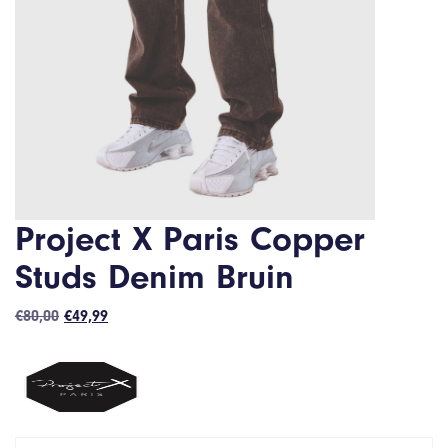
Project X Paris Copper
Studs Denim Bruin
Oorspronkelijke
Huidige
€
80,00
€
49,99
prijs
prijs
was:
is:
€80,00.
€49,99.