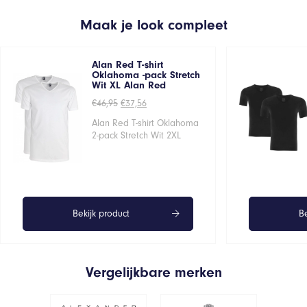
Maak je look compleet
Alan Red T-shirt
Oklahoma -pack Stretch
Wit XL Alan Red
Oorspronkelijke
Huidige
€
46,95
€
37,56
prijs
prijs
was:
is:
Alan Red T-shirt Oklahoma
€46,95.
€37,56.
2-pack Stretch Wit 2XL
Bekijk product
Be
Vergelijkbare merken