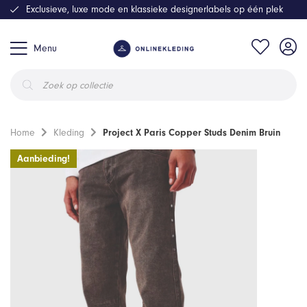
Exclusieve, luxe mode en klassieke designerlabels op één plek
Menu
Producten
zoeken
Home
Kleding
Project X Paris Copper Studs Denim Bruin
Aanbieding!