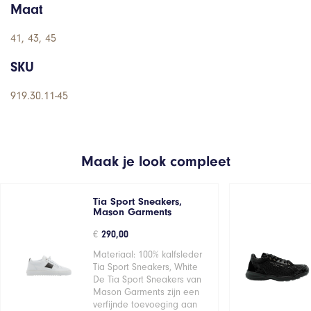
Maat
41, 43, 45
SKU
919.30.11-45
Maak je look compleet
Tia Sport Sneakers,
Mason Garments
€
290,00
Materiaal: 100% kalfsleder
Tia Sport Sneakers, White
De Tia Sport Sneakers van
Mason Garments zijn een
verfijnde toevoeging aan