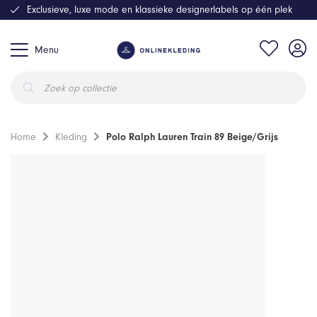
Exclusieve, luxe mode en klassieke designerlabels op één plek
Menu
Producten
zoeken
Home
Kleding
Polo Ralph Lauren Train 89 Beige/Grijs