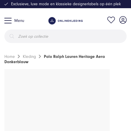
Exclusieve, luxe mode en klassieke designerlabels op één plek
Menu
Producten
zoeken
Home
Kleding
Polo Ralph Lauren Heritage Aera
Donkerblauw