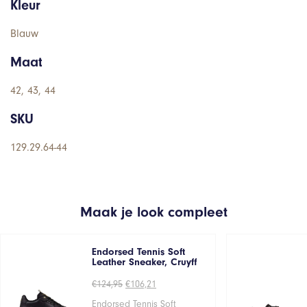
Kleur
Blauw
Maat
42, 43, 44
SKU
129.29.64-44
Maak je look compleet
Endorsed Tennis Soft
Leather Sneaker, Cruyff
Oorspronkelijke
Huidige
€
124,95
€
106,21
prijs
prijs
was:
is:
Endorsed Tennis Soft