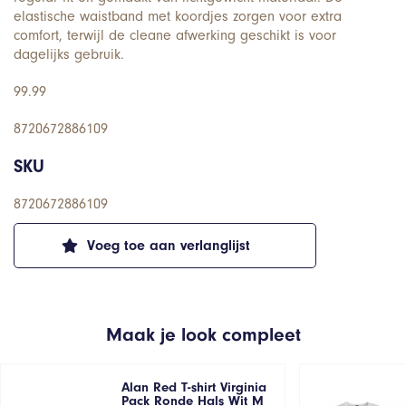
elastische waistband met koordjes zorgen voor extra
comfort, terwijl de cleane afwerking geschikt is voor
dagelijks gebruik.
99.99
8720672886109
SKU
8720672886109
Voeg toe aan verlanglijst
Maak je look compleet
Alan Red T-shirt Virginia
Pack Ronde Hals Wit M