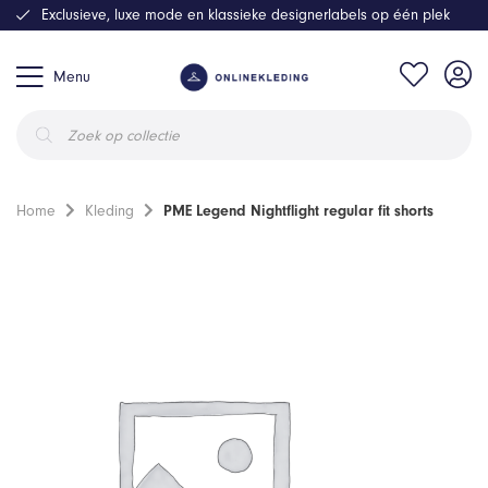
Exclusieve, luxe mode en klassieke designerlabels op één plek
Menu
Producten
zoeken
Home
Kleding
PME Legend Nightflight regular fit shorts