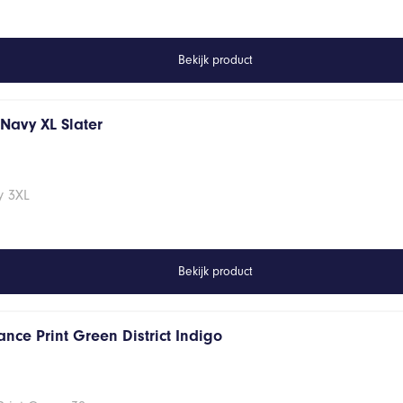
Bekijk product
s Navy XL Slater
vy 3XL
Bekijk product
nce Print Green District Indigo