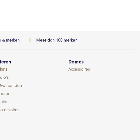
ls & merken
Meer dan 100 merken
Heren
Dames
hirts
Accessoires
olo’s
Overhemden
Jassen
ruien
ccessoires