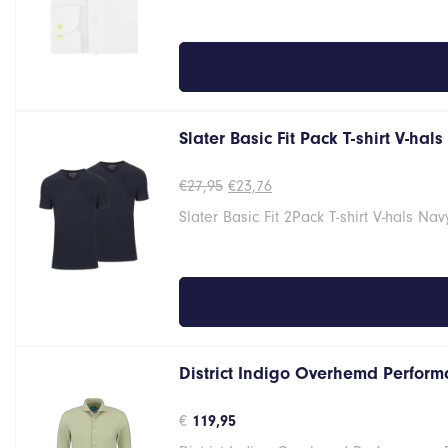
Slater Basic Fit Pack T-shirt V-hal
Oorspronkelijke
Huidige
€
27,95
€
23,76
prijs
prijs
Slater Basic Fit 2Pack T-shirt V-hals Na
was:
is:
€27,95.
€23,76.
District Indigo Overhemd Performa
€
119,95