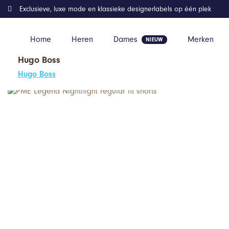
Exclusieve, luxe mode en klassieke designerlabels op één plek
Home
Heren
Dames
Merken
Hugo Boss
Home
Kleding
PME Legend Nightflight regular fit shorts
Hugo Boss