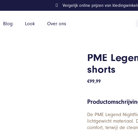
Vergelijk online prijzen van kledingwinke
P
Blog
Look
Over ons
z
PME Legend
shorts
€
99,99
Productomschrijvi
De PME Legend Nightflig
lichtgewicht materiaal.
comfort, terwijl de clea