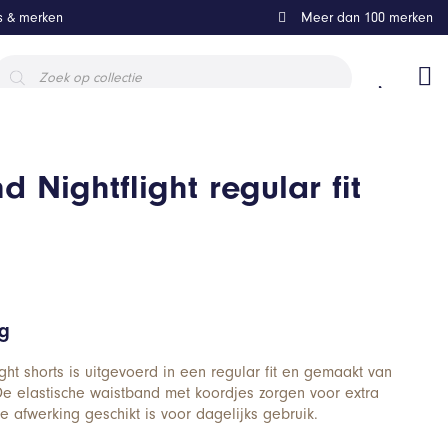
ls & merken
Meer dan 100 merken
roducten
oeken
 Nightflight regular fit
ng
ht shorts is uitgevoerd in een regular fit en gemaakt van
 De elastische waistband met koordjes zorgen voor extra
ne afwerking geschikt is voor dagelijks gebruik.