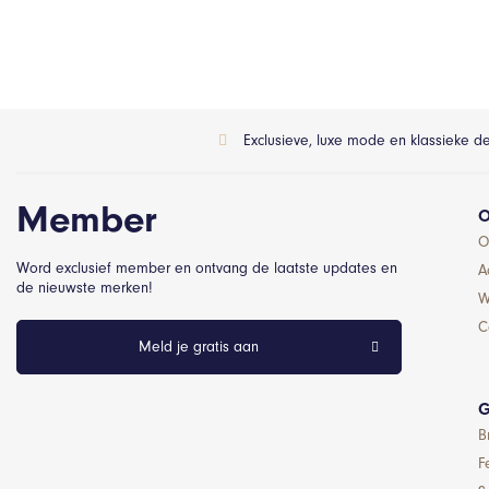
Exclusieve, luxe mode en klassieke d
Member
O
O
Word exclusief member en ontvang de laatste updates en
A
de nieuwste merken!
W
C
Meld je gratis aan
G
B
F