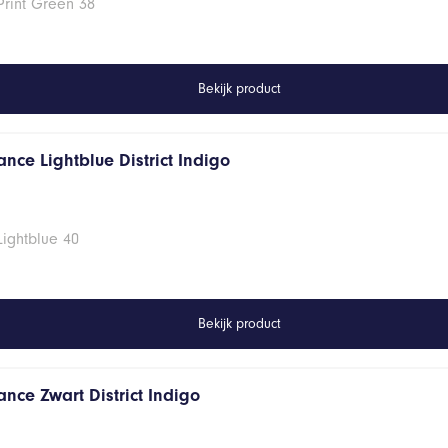
Print Green 38
Bekijk product
nce Lightblue District Indigo
Lightblue 40
Bekijk product
nce Zwart District Indigo