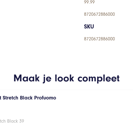
99.99
8720672886000
SKU
8720672886000
Maak je look compleet
 Stretch Black Profuomo
tch Black 39