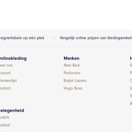
esignerlabels op één plek
Vergelijk online prijzen van kledingwinke
nlinekleding
Merken
ver ons
Alan Red
S
ccount
Profuomo
P
ensenlijst
Ralph Lauren
ontact
Hugo Boss
T
A
elegenheid
ruiloft
estival