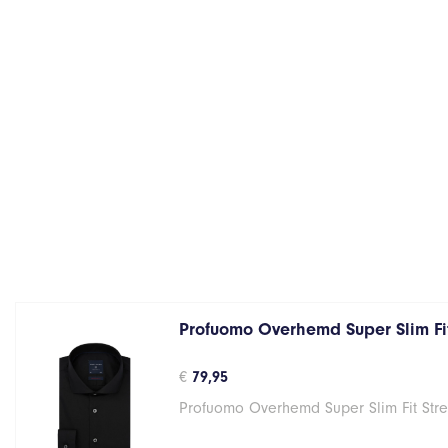
Profuomo Overhemd Super Slim Fit
€
79,95
Profuomo Overhemd Super Slim Fit Stre