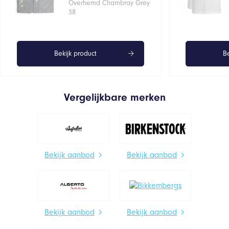
Overhemd Chambray Grey
38
Bekijk product
Be
Vergelijkbare merken
Bekijk aanbod
Bekijk aanbod
Bekijk aanbod
Bekijk aanbod