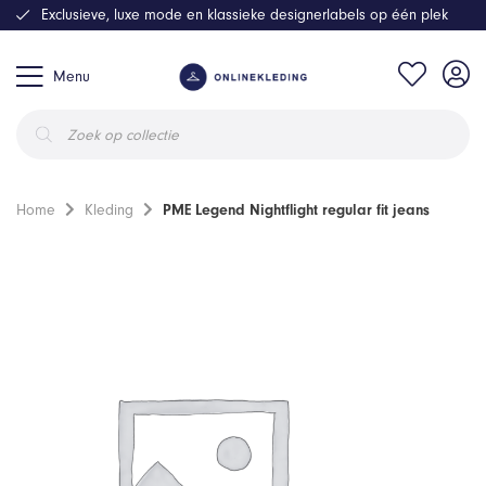
Exclusieve, luxe mode en klassieke designerlabels op één plek
Menu
Producten
zoeken
Home
Kleding
PME Legend Nightflight regular fit jeans