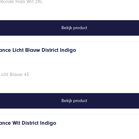
 Ronde Hals Wit 2XL
Bekijk product
nce Licht Blauw District Indigo
Licht Blauw 43
Bekijk product
nce Wit District Indigo