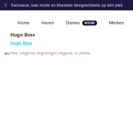
Exclusieve, luxe mode en klassieke designerlabels op één plek
Home
Heren
Dames
Merken
Hugo Boss
Home
Kleding
PME Legend Nightflight regular fit jeans
Hugo Boss