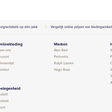
esignerlabels op één plek
Vergelijk online prijzen van kledingwinke
nlinekleding
Merken
ver ons
Alan Red
S
ccount
Profuomo
P
ensenlijst
Ralph Lauren
ontact
Hugo Boss
T
A
elegenheid
ruiloft
estival
port