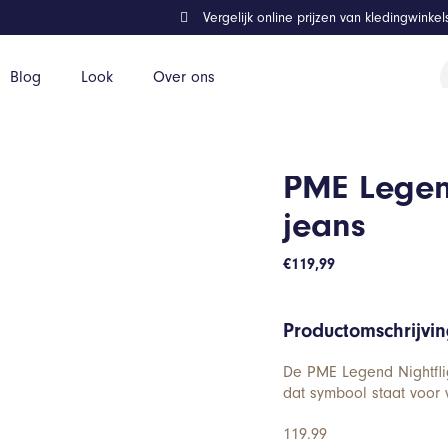
Vergelijk online prijzen van kledingwinke
P
Blog
Look
Over ons
z
PME Legend
jeans
€
119,99
Productomschrijvi
De PME Legend Nightflig
dat symbool staat voor v
119.99