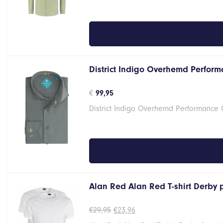
District Indigo Overhemd Performa
€
99,95
District Indigo Overhemd Performance G
Alan Red Alan Red T-shirt Derby
Oorspronkelijke
Huidige
€
29,95
€
23,96
prijs
prijs