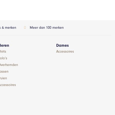
ls & merken
Meer dan 100 merken
Heren
Dames
hirts
Accessoires
olo’s
Overhemden
Jassen
ruien
ccessoires