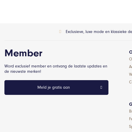
Exclusieve, luxe mode en klassieke d
Member
O
O
Word exclusief member en ontvang de laatste updates en
A
de nieuwste merken!
W
C
Meld je gratis aan
G
B
F
S