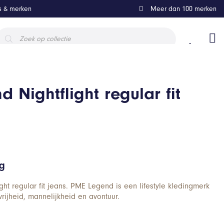
ls & merken
Meer dan 100 merken
roducten
oeken
 Nightflight regular fit
ng
ht regular fit jeans. PME Legend is een lifestyle kledingmerk
rijheid, mannelijkheid en avontuur.