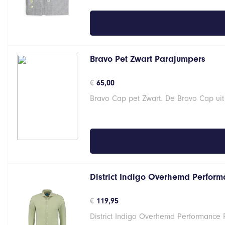
Bravo Pet Zwart Parajumpers
€
65,00
Bravo Cap pet Zwart. De Bravo Cap uit
District Indigo Overhemd Performa
€
119,95
District Indigo Overhemd Performance 