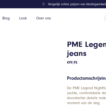
Vergelijk online prijzen van kledingwinke
P
Blog
Look
Over ons
z
PME Legend
jeans
€
99,95
Productomschrijvi
De PME Legend Nightflig
zachte, comfortabele de
doordachte details mak
moment van de dag.