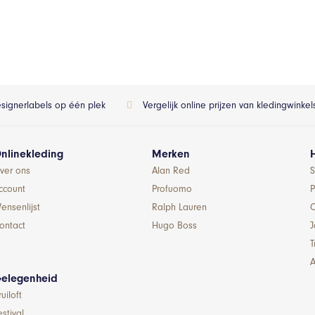
esignerlabels op één plek
Vergelijk online prijzen van kledingwinke
nlinekleding
Merken
ver ons
Alan Red
S
ccount
Profuomo
P
ensenlijst
Ralph Lauren
ontact
Hugo Boss
T
A
elegenheid
ruiloft
estival