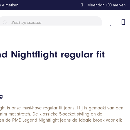
ls & merken
Meer dan 100 merken
roducten
oeken
 Nightflight regular fit
ng
ht is onze must-have regular fit jeans. Hij is gemaakt van een
nim met stretch. De klassieke 5-pocket styling en de
en de PME Legend Nightflight jeans de ideale broek voor elk