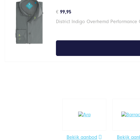
€
99,95
District Indigo Overhemd Performance G
Bekijk aanbod
Bekijk aa