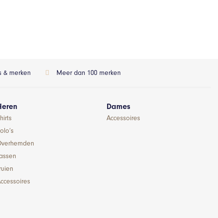
ls & merken
Meer dan 100 merken
Heren
Dames
hirts
Accessoires
olo’s
Overhemden
Jassen
ruien
ccessoires