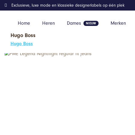
Exclusieve, luxe mode en klassieke designerlabels op één plek
Home
Heren
Dames
Merken
Hugo Boss
Home
Kleding
PME Legend Nightflight regular fit jeans
Hugo Boss