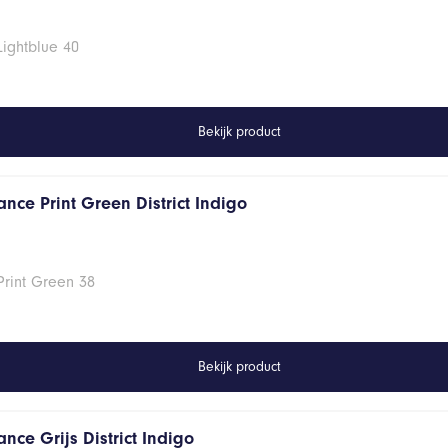
Lightblue 40
Bekijk product
nce Print Green District Indigo
Print Green 38
Bekijk product
nce Grijs District Indigo