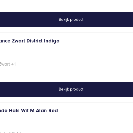
Bekijk product
nce Zwart District Indigo
Zwart 41
Bekijk product
onde Hals Wit M Alan Red