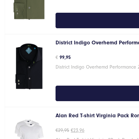
District Indigo Overhemd Performa
€
99,95
District Indigo Overhemd Performance 
Alan Red T-shirt Virginia Pack R
Oorspronkelijke
Huidige
€
29,95
€
23,96
prijs
prijs