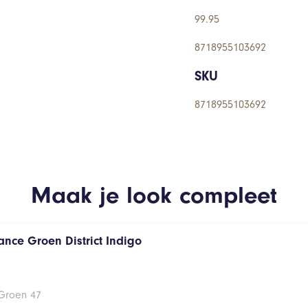
99.95
8718955103692
SKU
8718955103692
Maak je look compleet
ance Groen District Indigo
 Groen 47