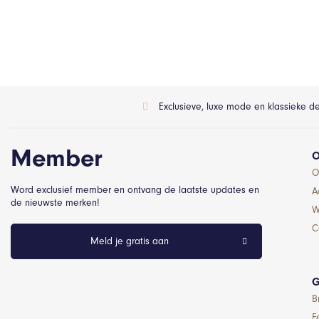
Exclusieve, luxe mode en klassieke d
Member
O
O
Word exclusief member en ontvang de laatste updates en
A
de nieuwste merken!
W
C
Meld je gratis aan
G
B
F