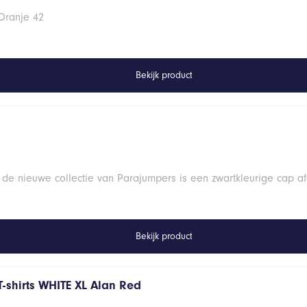
Oranje 42
Bekijk product
 de nieuwe collectie van Parajumpers is een zwartkleurige cap a
Bekijk product
T-shirts WHITE XL Alan Red