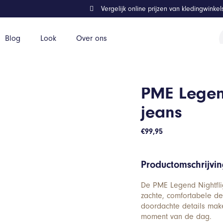
Vergelijk online prijzen van kledingwinke
P
Blog
Look
Over ons
z
PME Legend
jeans
€
99,95
Productomschrijvi
De PME Legend Nightflig
zachte, comfortabele de
doordachte details mak
moment van de dag.