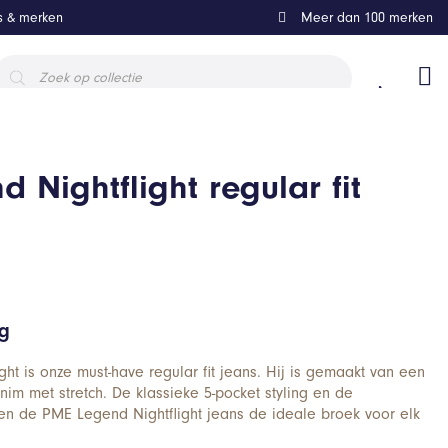
ls & merken
Meer dan 100 merken
roducten
oeken
 Nightflight regular fit
ng
ht is onze must-have regular fit jeans. Hij is gemaakt van een
nim met stretch. De klassieke 5-pocket styling en de
en de PME Legend Nightflight jeans de ideale broek voor elk