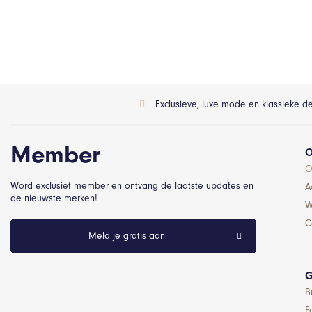
Exclusieve, luxe mode en klassieke d
Member
O
O
Word exclusief member en ontvang de laatste updates en
A
de nieuwste merken!
W
C
Meld je gratis aan
G
B
F