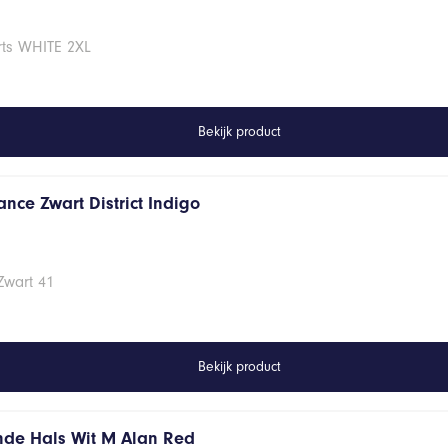
rts WHITE 2XL
Bekijk product
nce Zwart District Indigo
Zwart 41
Bekijk product
onde Hals Wit M Alan Red