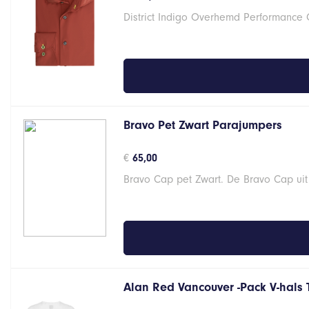
District Indigo Overhemd Performance 
Bravo Pet Zwart Parajumpers
€
65,00
Bravo Cap pet Zwart. De Bravo Cap uit
Alan Red Vancouver -Pack V-hals 