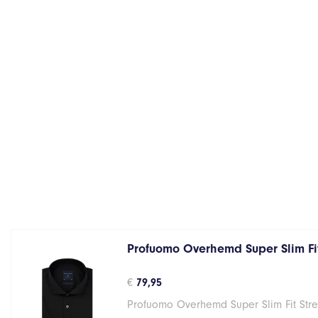
Profuomo Overhemd Super Slim Fit
€
79,95
Profuomo Overhemd Super Slim Fit Stre