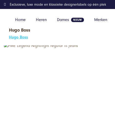
Exclusieve, luxe mode en klassieke designerlabels op één plek
Home
Heren
Dames
Merken
Hugo Boss
Home
Kleding
PME Legend Nightflight regular fit jeans
Hugo Boss