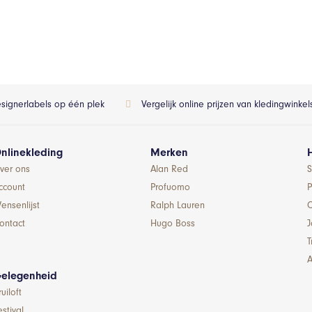
esignerlabels op één plek
Vergelijk online prijzen van kledingwinke
nlinekleding
Merken
ver ons
Alan Red
S
ccount
Profuomo
P
ensenlijst
Ralph Lauren
ontact
Hugo Boss
T
A
elegenheid
ruiloft
estival