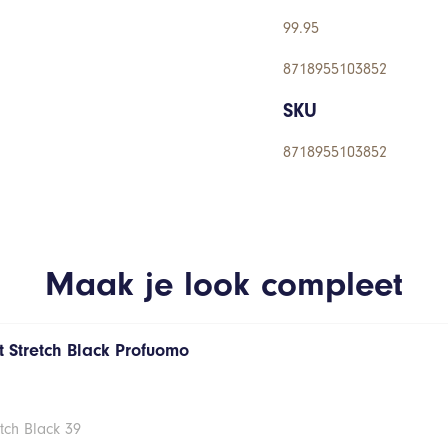
99.95
8718955103852
SKU
8718955103852
Maak je look compleet
 Stretch Black Profuomo
tch Black 39