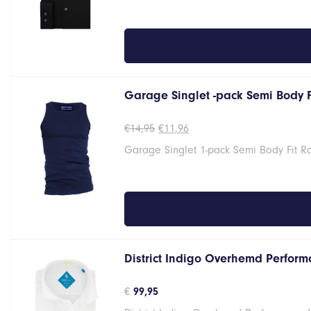
Garage Singlet -pack Semi Body 
Oorspronkelijke
Huidige
€
14,95
€
11,96
prijs
prijs
Garage Singlet 1-pack Semi Body Fit 
was:
is:
€14,95.
€11,96.
District Indigo Overhemd Performa
€
99,95