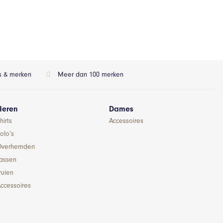
ls & merken
Meer dan 100 merken
Heren
Dames
hirts
Accessoires
olo’s
Overhemden
Jassen
ruien
ccessoires