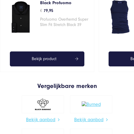
Black Profuomo
€
79,95
Profuomo Overhemd Super
Slim Fit Stretch Black 39
Bekijk product
Be
Vergelijkbare merken
Bekijk aanbod
Bekijk aanbod