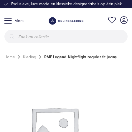
Exclusieve, luxe mode en klassieke designerlabels op één plek
Menu
Producten
zoeken
Home
Kleding
PME Legend Nightflight regular fit jeans