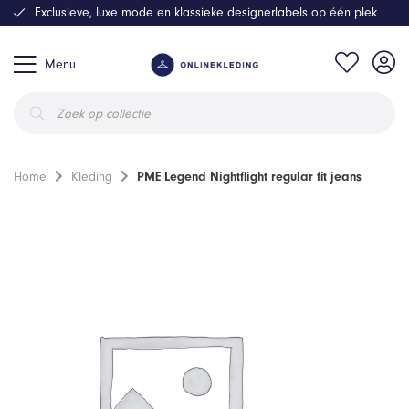
Exclusieve, luxe mode en klassieke designerlabels op één plek
Menu
Producten
zoeken
Home
Kleding
PME Legend Nightflight regular fit jeans