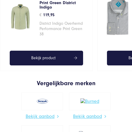
Print Green District
Indigo
€
119,95
District Indigo Overhemd
Performance Print Green
38
Bekijk product
Be
Vergelijkbare merken
Bekijk aanbod
Bekijk aanbod