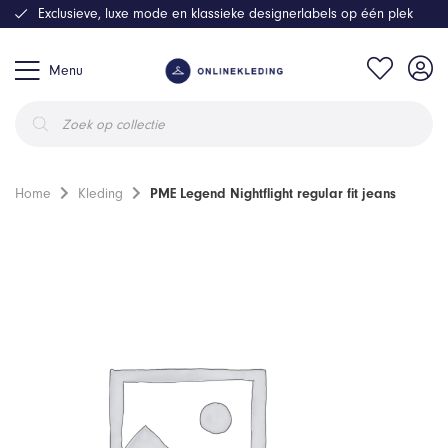
Exclusieve, luxe mode en klassieke designerlabels op één plek
Menu
Producten
zoeken
Home
Kleding
PME Legend Nightflight regular fit jeans