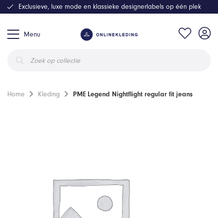
Exclusieve, luxe mode en klassieke designerlabels op één plek
Menu
Producten
zoeken
Home
Kleding
PME Legend Nightflight regular fit jeans