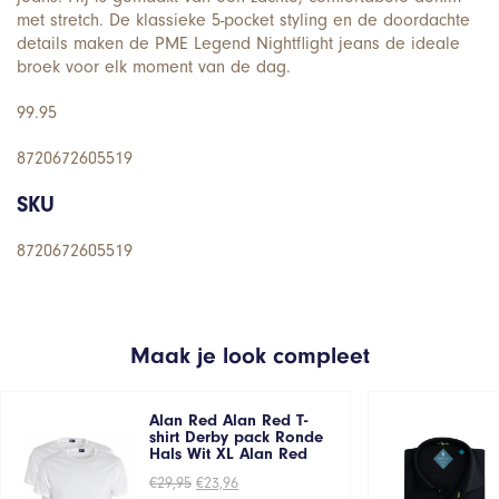
met stretch. De klassieke 5-pocket styling en de doordachte
details maken de PME Legend Nightflight jeans de ideale
broek voor elk moment van de dag.
99.95
8720672605519
SKU
8720672605519
Maak je look compleet
Alan Red Alan Red T-
shirt Derby pack Ronde
Hals Wit XL Alan Red
Oorspronkelijke
Huidige
€
29,95
€
23,96
prijs
prijs