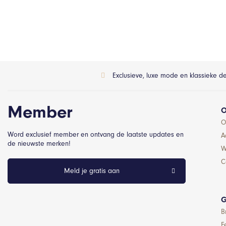
Exclusieve, luxe mode en klassieke d
Member
O
O
Word exclusief member en ontvang de laatste updates en
A
de nieuwste merken!
W
C
Meld je gratis aan
G
B
F