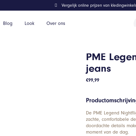
Vergelijk online prijzen van kledingwinke
P
Blog
Look
Over ons
z
PME Legend
jeans
€
99,99
Productomschrijvi
De PME Legend Nightflig
zachte, comfortabele de
doordachte details mak
moment van de dag.