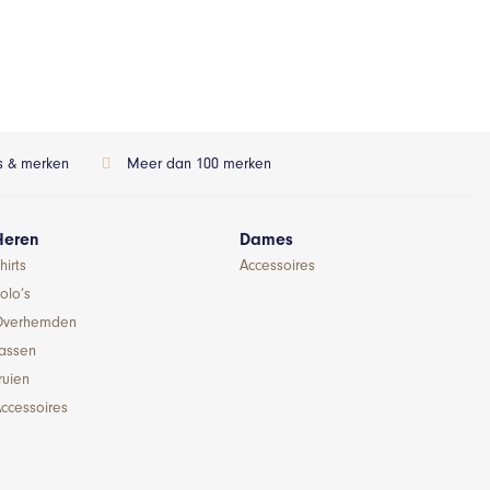
ls & merken
Meer dan 100 merken
Heren
Dames
hirts
Accessoires
olo’s
Overhemden
Jassen
ruien
ccessoires