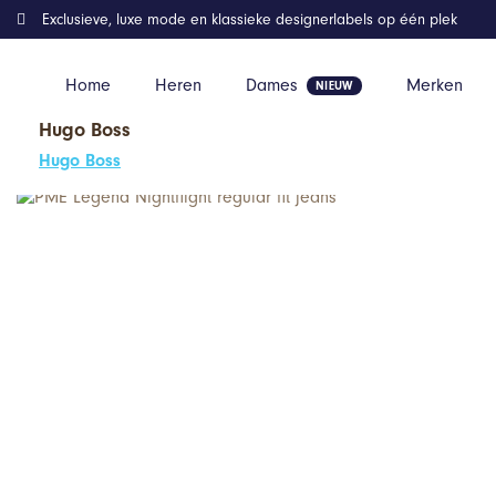
Exclusieve, luxe mode en klassieke designerlabels op één plek
Home
Heren
Dames
Merken
Hugo Boss
Home
Kleding
PME Legend Nightflight regular fit jeans
Hugo Boss