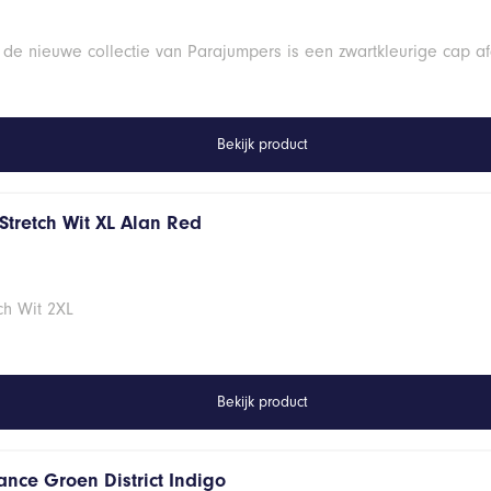
 de nieuwe collectie van Parajumpers is een zwartkleurige cap a
Bekijk product
Stretch Wit XL Alan Red
ch Wit 2XL
Bekijk product
ance Groen District Indigo