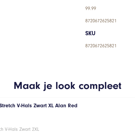
99.99
8720672625821
SKU
8720672625821
Maak je look compleet
Stretch V-Hals Zwart XL Alan Red
ch V-Hals Zwart 2XL