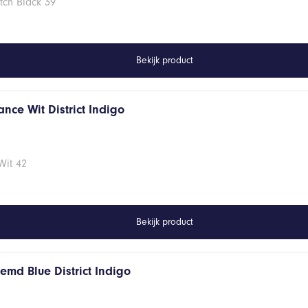
tch Black 39
Bekijk product
nce Wit District Indigo
Wit 42
Bekijk product
emd Blue District Indigo