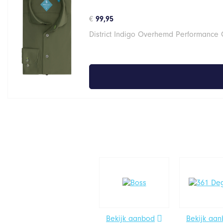
€
99,95
District Indigo Overhemd Performance
Bekijk aanbod
Bekijk aa