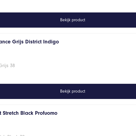
Bekijk product
nce Grijs District Indigo
rijs 38
Bekijk product
 Stretch Black Profuomo