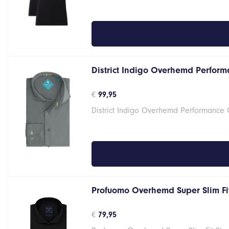
District Indigo Overhemd Performa
€
99,95
District Indigo Overhemd Performance G
Profuomo Overhemd Super Slim Fit
€
79,95