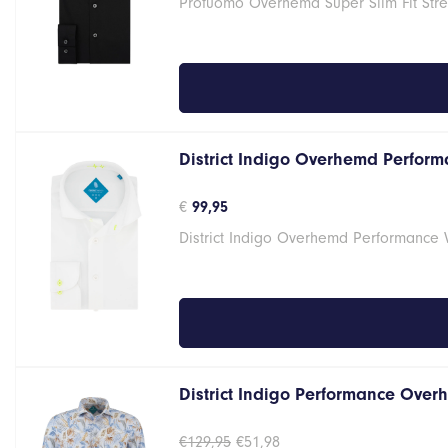
Profuomo Overhemd Super Slim Fit Stre
District Indigo Overhemd Performa
€
99,95
District Indigo Overhemd Performance 
District Indigo Performance Overh
Oorspronkelijke
Huidige
€
129,95
€
51,98