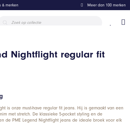
ls & merken
Meer dan 100 merken
roducten
oeken
 Nightflight regular fit
ng
ht is onze must-have regular fit jeans. Hij is gemaakt van een
nim met stretch. De klassieke 5-pocket styling en de
en de PME Legend Nightflight jeans de ideale broek voor elk