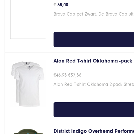
€
65,00
Bravo Cap pet Zwart. De Bravo Cap uit
Alan Red T-shirt Oklahoma -pack 
Oorspronkelijke
Huidige
€
46,95
€
37,56
prijs
prijs
Alan Red T-shirt Oklahoma 2-pack Stret
was:
is:
€46,95.
€37,56.
District Indigo Overhemd Perform