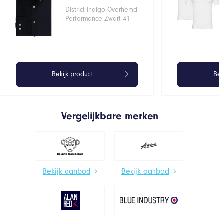
District Indigo Overhemd
Performance Zwart 41
Bekijk product
Be
Vergelijkbare merken
Bekijk aanbod
Bekijk aanbod