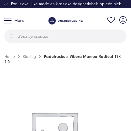
Exclusieve, luxe mode en klassieke designerlabels op één plek
Menu
Producten
zoeken
Home
Kleding
Padelrackets Vibora Mamba Radical 12K
2.0