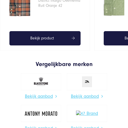
District Indigo Overhemd
€99,95.
€39,98.
Ruit Oranje 42
Bekijk product
Be
Vergelijkbare merken
Bekijk aanbod
Bekijk aanbod