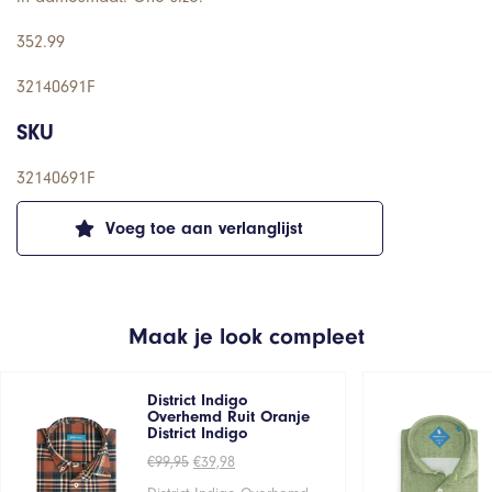
352.99
32140691F
SKU
32140691F
Voeg toe aan verlanglijst
Maak je look compleet
District Indigo
Overhemd Ruit Oranje
District Indigo
Oorspronkelijke
Huidige
€
99,95
€
39,98
prijs
prijs
was:
is: