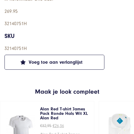
269.95
32140751H
SKU
32140751H
Voeg toe aan verlanglijst
Maak je look compleet
Alan Red T-shirt James
Pack Ronde Hals Wit XL
Alan Red
Oorspronkelijke
Huidige
€
32,95
€
26,36
prijs
prijs
was:
is: