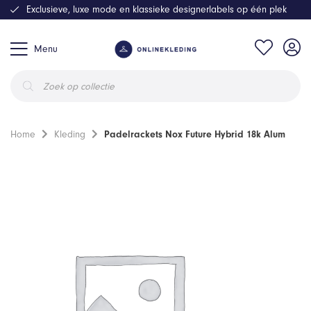
Exclusieve, luxe mode en klassieke designerlabels op één plek
Menu
Producten
zoeken
Home
Kleding
Padelrackets Nox Future Hybrid 18k Alum