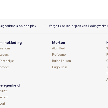
esignerlabels op één plek
Vergelijk online prijzen van kledingwinke
nlinekleding
Merken
ver ons
Alan Red
S
ccount
Profuomo
P
ensenlijst
Ralph Lauren
ontact
Hugo Boss
T
A
elegenheid
ruiloft
estival
port