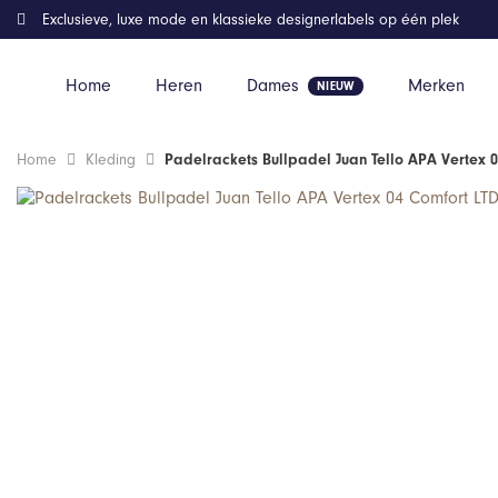
Exclusieve, luxe mode en klassieke designerlabels op één plek
Home
Heren
Dames
Merken
Home
Kleding
Padelrackets Bullpadel Juan Tello APA Vertex 0