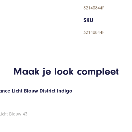
32140844F
SKU
32140844F
Maak je look compleet
nce Licht Blauw District Indigo
Licht Blauw 43