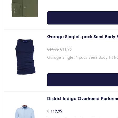
Garage Singlet -pack Semi Body 
Oorspronkelijke
Huidige
€
14,95
€
11,96
prijs
prijs
Garage Singlet 1-pack Semi Body Fit 
was:
is:
€14,95.
€11,96.
District Indigo Overhemd Performa
€
119,95