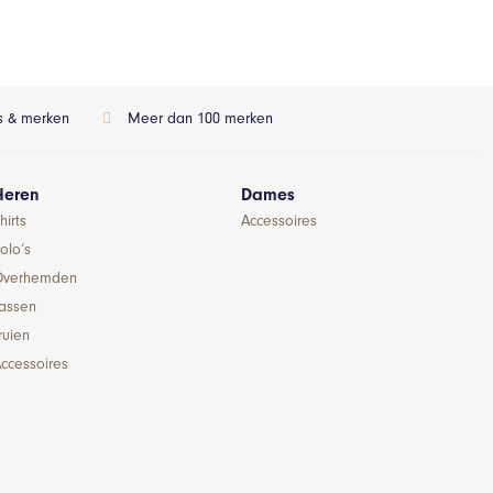
ls & merken
Meer dan 100 merken
Heren
Dames
hirts
Accessoires
olo’s
Overhemden
Jassen
ruien
ccessoires