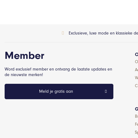
Exclusieve, luxe mode en klassieke d
Member
O
O
Word exclusief member en ontvang de laatste updates en
A
de nieuwste merken!
W
C
Meld je gratis aan
G
B
F
S