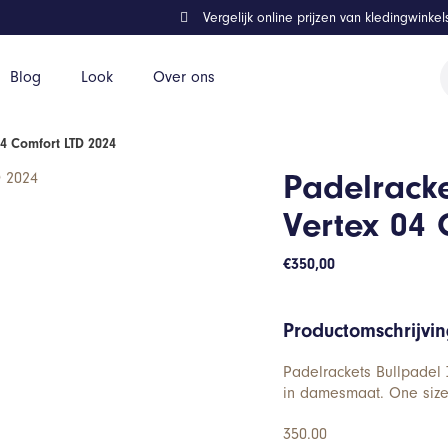
Vergelijk online prijzen van kledingwinke
P
Blog
Look
Over ons
z
4 Comfort LTD 2024
Padelracke
Vertex 04 
€
350,00
Productomschrijvi
Padelrackets Bullpadel 
in damesmaat. One size
350.00