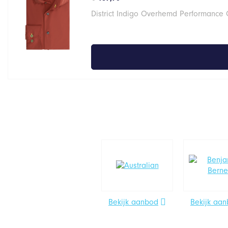
District Indigo Overhemd Performance 
Bekijk aanbod
Bekijk aa