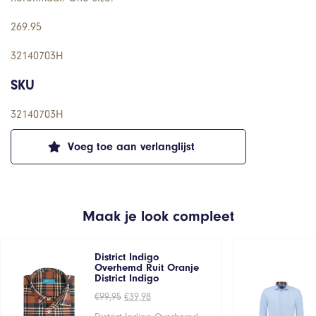
269.95
32140703H
SKU
32140703H
Voeg toe aan verlanglijst
Maak je look compleet
District Indigo
Overhemd Ruit Oranje
District Indigo
Oorspronkelijke
Huidige
€
99,95
€
39,98
prijs
prijs
was:
is: