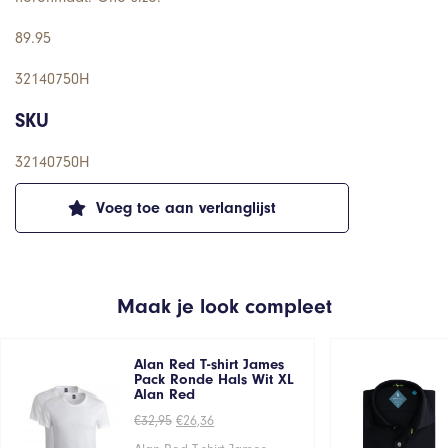
89.95
32140750H
SKU
32140750H
Voeg toe aan verlanglijst
Maak je look compleet
Alan Red T-shirt James
Pack Ronde Hals Wit XL
Alan Red
Oorspronkelijke
Huidige
€
32,95
€
26,36
prijs
prijs
was:
is: