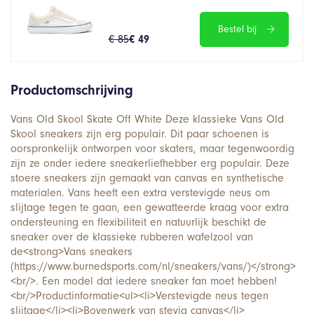
Bestel bij
€ 85
€ 49
Productomschrijving
Vans Old Skool Skate Off White Deze klassieke Vans Old
Skool sneakers zijn erg populair. Dit paar schoenen is
oorspronkelijk ontworpen voor skaters, maar tegenwoordig
zijn ze onder iedere sneakerliefhebber erg populair. Deze
stoere sneakers zijn gemaakt van canvas en synthetische
materialen. Vans heeft een extra verstevigde neus om
slijtage tegen te gaan, een gewatteerde kraag voor extra
ondersteuning en flexibiliteit en natuurlijk beschikt de
sneaker over de klassieke rubberen wafelzool van
de<strong>Vans sneakers
(https://www.burnedsports.com/nl/sneakers/vans/)</strong>
<br/>. Een model dat iedere sneaker fan moet hebben!
<br/>Productinformatie<ul><li>Verstevigde neus tegen
slijtage</li><li>Bovenwerk van stevig canvas</li>