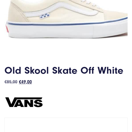
Old Skool Skate Off White
Oorspronkelijke
Huidige
€
85,00
€
49,00
prijs
prijs
was:
is:
€85,00.
€49,00.