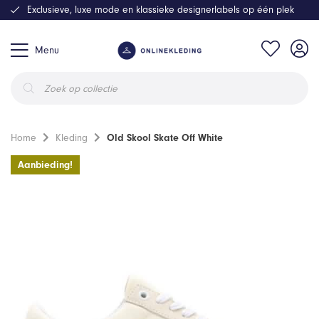
Exclusieve, luxe mode en klassieke designerlabels op één plek
Menu
Producten
zoeken
Home
Kleding
Old Skool Skate Off White
Aanbieding!