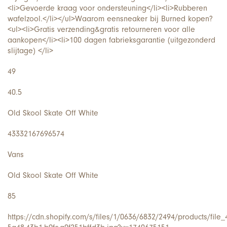
<li>Gevoerde kraag voor ondersteuning</li><li>Rubberen
wafelzool.</li></ul>Waarom een​​sneaker bij Burned kopen?
<ul><li>Gratis verzending&gratis retourneren voor alle
aankopen</li><li>100 dagen fabrieksgarantie (uitgezonderd
slijtage) </li>
49
40.5
Old Skool Skate Off White
43332167696574
Vans
Old Skool Skate Off White
85
https://cdn.shopify.com/s/files/1/0636/6832/2494/products/file