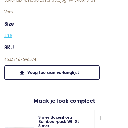
5a48-43b1-b9fc-a0f251bffd3b.jpg?v=1740675151
Vans
Size
40.5
SKU
43332167696574
Voeg toe aan verlanglijst
Maak je look compleet
Slater Boxershorts
Bamboo -pack Wit XL
Slater