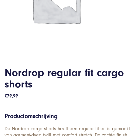
Nordrop regular fit cargo
shorts
€
79,99
Productomschrijving
De Nordrop cargo shorts heeft een regular fit en is gemaakt
van garment-dyed twill met comfort stretch. De zachte finish