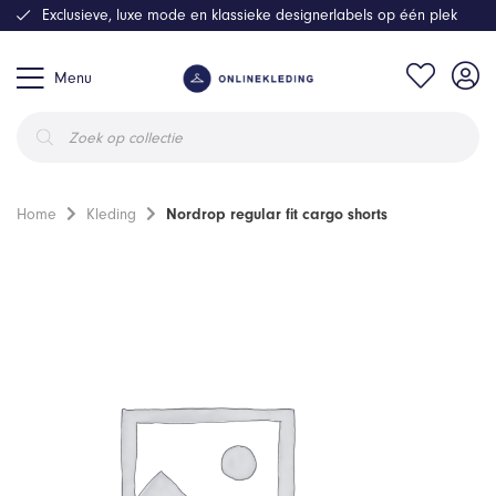
Exclusieve, luxe mode en klassieke designerlabels op één plek
Menu
Producten
zoeken
Home
Kleding
Nordrop regular fit cargo shorts