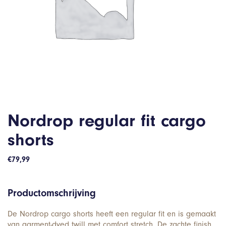
Nordrop regular fit cargo
shorts
€
79,99
Productomschrijving
De Nordrop cargo shorts heeft een regular fit en is gemaakt
van garment-dyed twill met comfort stretch. De zachte finish