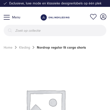
Exclusieve, luxe mode en klassieke designerlabels op één plek
Menu
Producten
zoeken
Home
Kleding
Nordrop regular fit cargo shorts