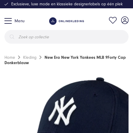
Exclusieve, luxe mode en klassieke designerlabels op één plek
Menu
Producten
zoeken
Home
Kleding
New Era New York Yankees MLB 9Forty Cap
Donkerblauw