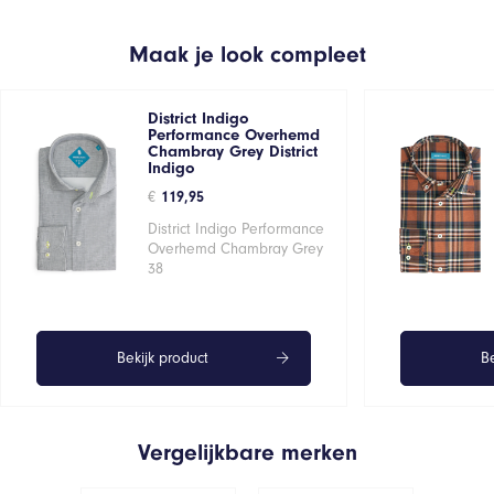
Maak je look compleet
District Indigo
Performance Overhemd
Chambray Grey District
Indigo
€
119,95
District Indigo Performance
Overhemd Chambray Grey
38
Bekijk product
Be
Vergelijkbare merken