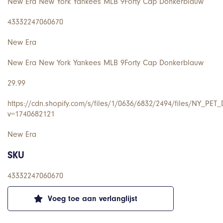
New Era New York Yankees MLB 9Forty Cap Donkerblauw
43332247060670
New Era
New Era New York Yankees MLB 9Forty Cap Donkerblauw
29.99
https://cdn.shopify.com/s/files/1/0636/6832/2494/files/NY_
v=1740682121
New Era
SKU
43332247060670
Voeg toe aan verlanglijst