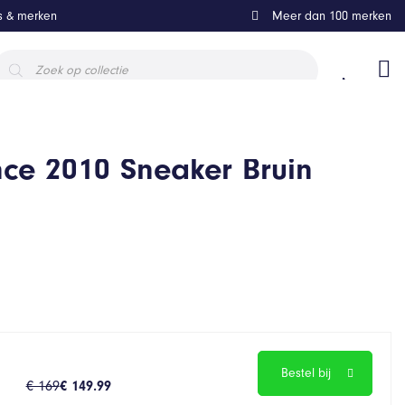
ls & merken
Meer dan 100 merken
roducten
oeken
ce 2010 Sneaker Bruin
e
Bestel bij
€ 169
€ 149.99