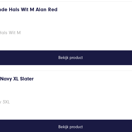
onde Hals Wit M Alan Red
Hals Wit M
Bekijk product
s Navy XL Slater
vy 3XL
Bekijk product