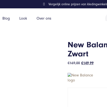
Vergelijk online prijzen van kledingwinke
P
Blog
Look
Over ons
z
New Balan
Zwart
Oorspronkelijk
Huidige
€
169,00
€
149,99
prijs
prijs
was:
is:
€169,00.
€149,99.