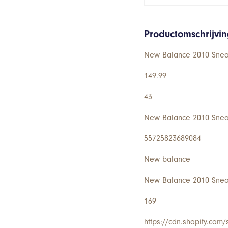
Productomschrijvi
New Balance 2010 Sneak
149.99
43
New Balance 2010 Sneak
55725823689084
New balance
New Balance 2010 Sneak
169
https://cdn.shopify.com