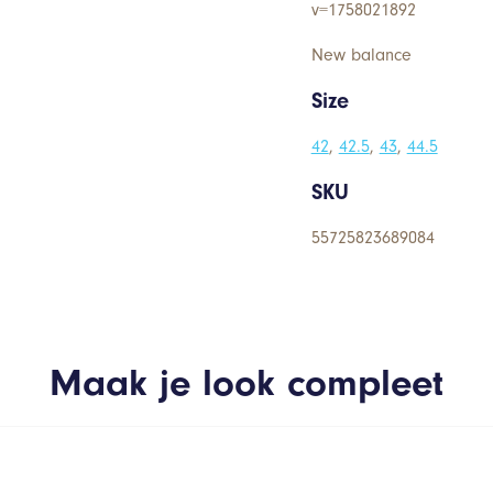
v=1758021892
New balance
Size
42
,
42.5
,
43
,
44.5
SKU
55725823689084
Maak je look compleet