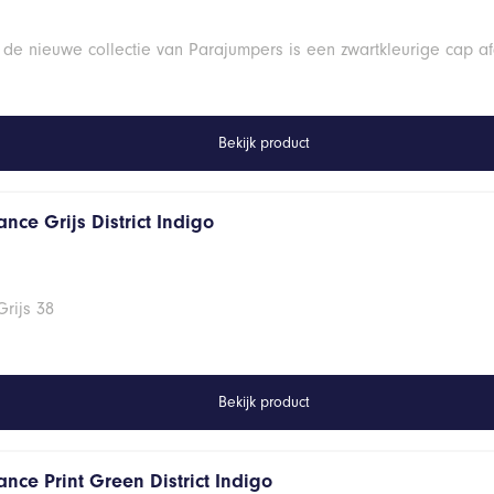
 de nieuwe collectie van Parajumpers is een zwartkleurige cap a
Bekijk product
nce Grijs District Indigo
rijs 38
Bekijk product
nce Print Green District Indigo