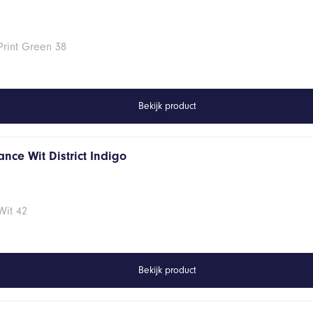
Print Green 38
Bekijk product
nce Wit District Indigo
Wit 42
Bekijk product