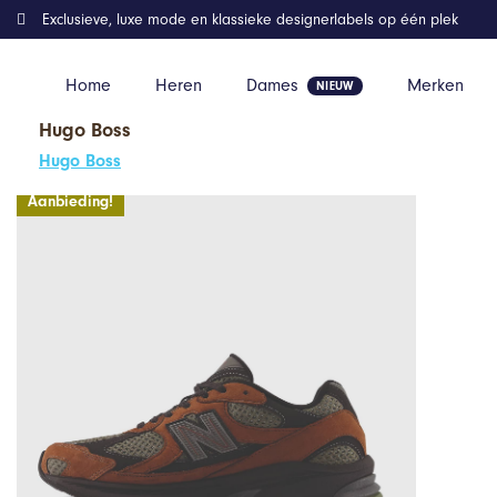
Exclusieve, luxe mode en klassieke designerlabels op één plek
Home
Heren
Dames
Merken
Hugo Boss
Home
Kleding
New Balance 2010 Sneaker Bruin Zwart
Hugo Boss
Aanbieding!