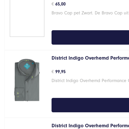
€
65,00
Bravo Cap pet Zwart. De Bravo Cap uit
District Indigo Overhemd Performa
€
99,95
District Indigo Overhemd Performance G
District Indigo Overhemd Performa