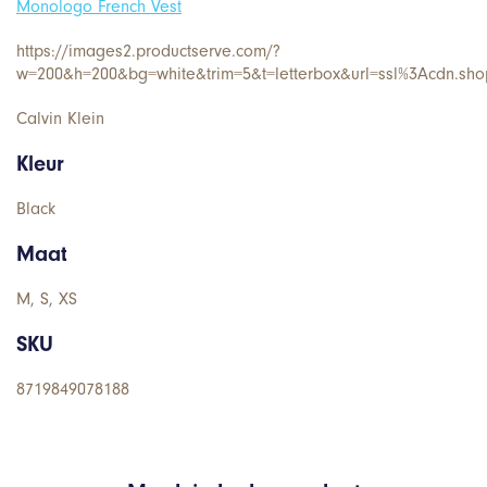
Monologo French Vest
https://images2.productserve.com/?
w=200&h=200&bg=white&trim=5&t=letterbox&url=ssl%3Acdn.sh
Calvin Klein
Kleur
Black
Maat
M, S, XS
SKU
8719849078188