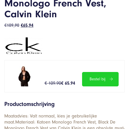
Monologo French Vest,
Calvin Klein
Oorspronkelijke
Huidige
€
109,90
€
65,94
prijs
prijs
was:
is:
€109,90.
€65,94.
Bestel bij
€ 109.90
€ 65.94
Productomschrijving
Maatadvies: Valt normaal, kies je gebruikelijke
maat.Materiaal: Katoen Monologo French Vest, Black De
Monologo French Vest van Calvin Klein is een absolute must-