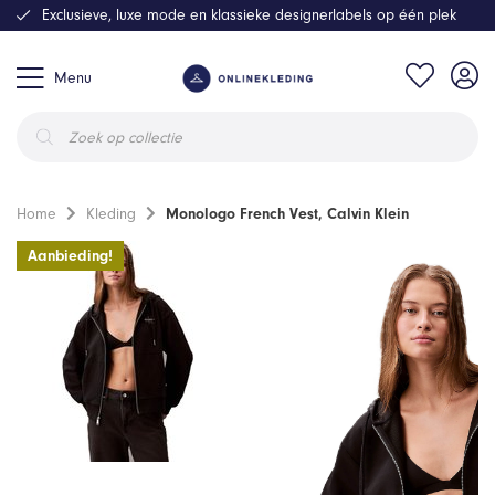
Exclusieve, luxe mode en klassieke designerlabels op één plek
Menu
Producten
zoeken
Home
Kleding
Monologo French Vest, Calvin Klein
Aanbieding!