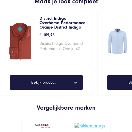
Maak je look compleet
District Indigo
Overhemd Performance
Oranje District Indigo
€
109,95
District Indigo Overhemd
Performance Oranje 42
Bekijk product
Be
Vergelijkbare merken