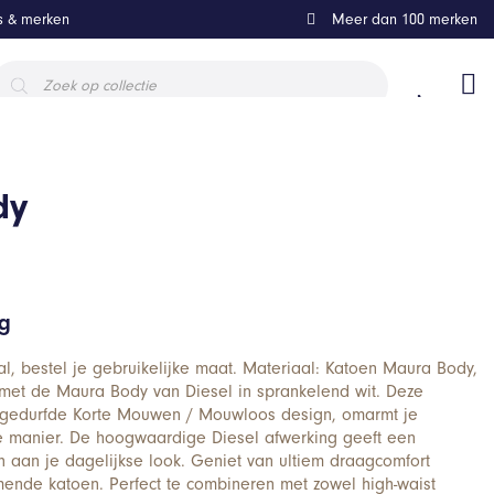
ls & merken
Meer dan 100 merken
roducten
oeken
dy
ng
l, bestel je gebruikelijke maat. Materiaal: Katoen Maura Body,
 met de Maura Body van Diesel in sprankelend wit. Deze
en gedurfde Korte Mouwen / Mouwloos design, omarmt je
lle manier. De hoogwaardige Diesel afwerking geeft een
ch aan je dagelijkse look. Geniet van ultiem draagcomfort
mende katoen. Perfect te combineren met zowel high-waist