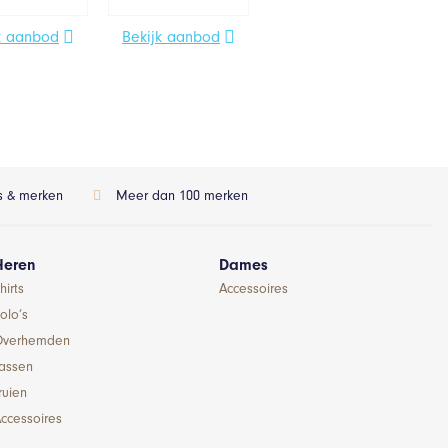
k aanbod
Bekijk aanbod
ls & merken
Meer dan 100 merken
Heren
Dames
hirts
Accessoires
olo’s
Overhemden
Jassen
ruien
ccessoires