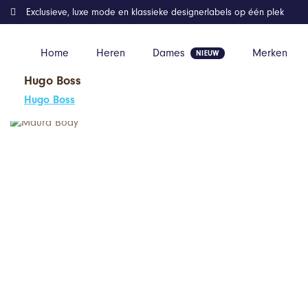
Exclusieve, luxe mode en klassieke designerlabels op één plek
Home
Heren
Dames
Merken
Hugo Boss
Home
Kleding
Maura Body
Hugo Boss