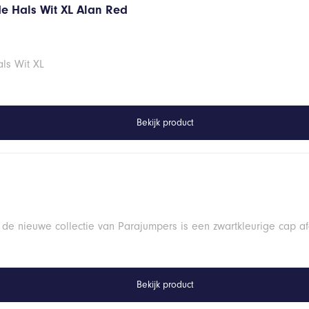
de Hals Wit XL Alan Red
ls Wit XL
Bekijk product
 de nieuwe collectie van Parajumpers is een zwartkleurige cap a
Bekijk product