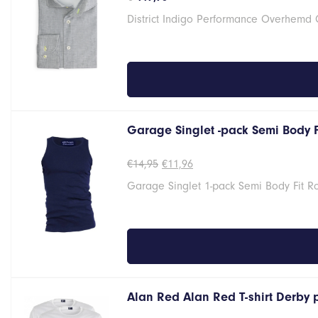
District Indigo Performance Overhemd
Garage Singlet -pack Semi Body 
Oorspronkelijke
Huidige
€
14,95
€
11,96
prijs
prijs
Garage Singlet 1-pack Semi Body Fit 
was:
is:
€14,95.
€11,96.
Alan Red Alan Red T-shirt Derby