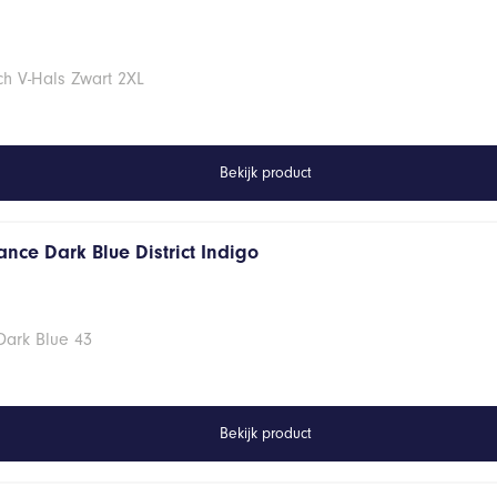
ch V-Hals Zwart 2XL
Bekijk product
nce Dark Blue District Indigo
Dark Blue 43
Bekijk product