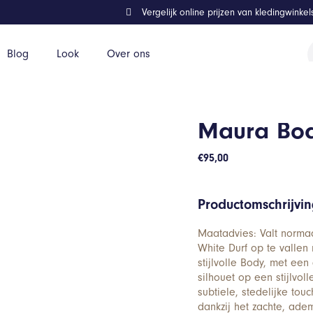
Vergelijk online prijzen van kledingwinke
P
Blog
Look
Over ons
z
Maura Bo
€
95,00
Productomschrijvi
Maatadvies: Valt normaa
White Durf op te vallen
stijlvolle Body, met e
silhouet op een stijlvo
subtiele, stedelijke tou
dankzij het zachte, ade