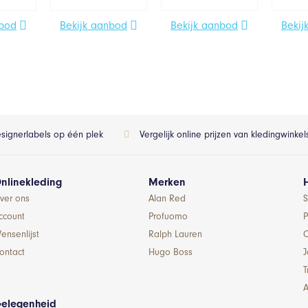
nbod
Bekijk aanbod
Bekijk aanbod
Bekij
esignerlabels op één plek
Vergelijk online prijzen van kledingwinke
nlinekleding
Merken
ver ons
Alan Red
S
ccount
Profuomo
P
ensenlijst
Ralph Lauren
ontact
Hugo Boss
T
A
elegenheid