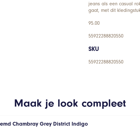
jeans als een casual ro
gaat, met dit kledingst
95.00
55922288820550
SKU
55922288820550
Maak je look compleet
hemd Chambray Grey District Indigo