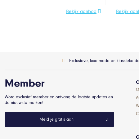
Bekijk aanbod
Bekijk aa
Exclusieve, luxe mode en klassieke d
Member
O
O
Word exclusief member en ontvang de laatste updates en
A
de nieuwste merken!
W
C
Meld je gratis aan
G