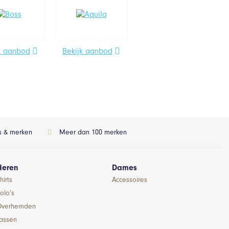
k aanbod
Bekijk aanbod
ls & merken
Meer dan 100 merken
Heren
Dames
hirts
Accessoires
olo’s
Overhemden
Jassen