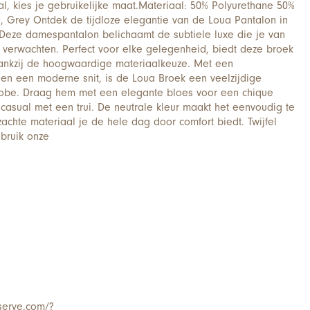
l, kies je gebruikelijke maat.Materiaal: 50% Polyurethane 50%
, Grey Ontdek de tijdloze elegantie van de Loua Pantalon in
s. Deze damespantalon belichaamt de subtiele luxe die je van
rwachten. Perfect voor elke gelegenheid, biedt deze broek
 dankzij de hoogwaardige materiaalkeuze. Met een
en een moderne snit, is de Loua Broek een veelzijdige
robe. Draag hem met een elegante bloes voor een chique
 casual met een trui. De neutrale kleur maakt het eenvoudig te
zachte materiaal je de hele dag door comfort biedt. Twijfel
bruik onze
serve.com/?