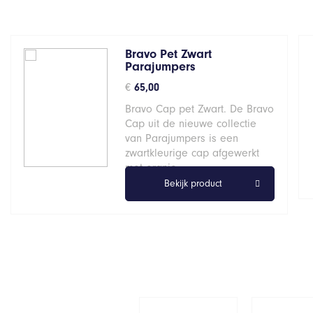
Bravo Pet Zwart
Parajumpers
€
65,00
Bravo Cap pet Zwart. De Bravo
Cap uit de nieuwe collectie
van Parajumpers is een
zwartkleurige cap afgewerkt
met oranje…
Bekijk product