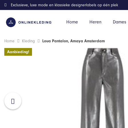
Exclusieve, luxe mode en klassieke designerlabels op één plek
Home
Heren
Dames
Home
Kleding
Loua Pantalon, Amaya Amsterdam
Aanbieding!