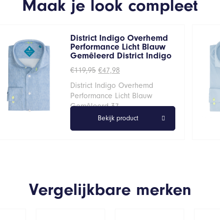
Maak je look compleet
District Indigo Overhemd
Performance Licht Blauw
Gemêleerd District Indigo
Oorspronkelijke
Huidige
€
119,95
€
47,98
prijs
prijs
District Indigo Overhemd
was:
is:
€119,95.
€47,98.
Performance Licht Blauw
Gemêleerd 37
Bekijk product
Vergelijkbare merken