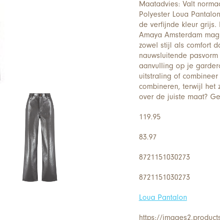
Maatadvies: Valt normaa
Polyester Loua Pantalon
de verfijnde kleur grij
Amaya Amsterdam mag ve
zowel stijl als comfort
nauwsluitende pasvorm 
aanvulling op je garde
uitstraling of combineer
combineren, terwijl het 
over de juiste maat? Ge
119.95
83.97
8721151030273
8721151030273
Loua Pantalon
https://images2.product