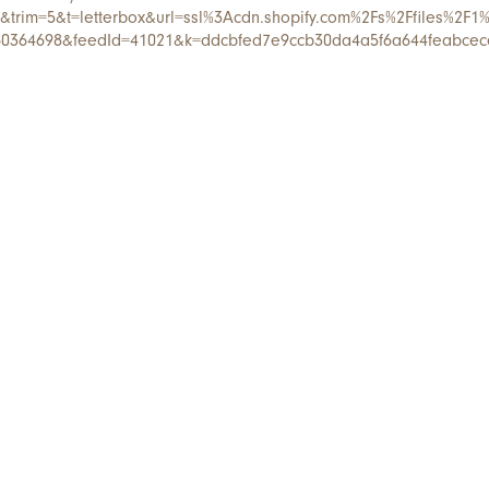
trim=5&t=letterbox&url=ssl%3Acdn.shopify.com%2Fs%2Ffiles%2F
60364698&feedId=41021&k=ddcbfed7e9ccb30da4a5f6a644feabcec