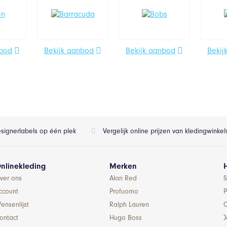
nbod
Bekijk aanbod
Bekijk aanbod
Bekij
esignerlabels op één plek
Vergelijk online prijzen van kledingwinke
nlinekleding
Merken
ver ons
Alan Red
S
ccount
Profuomo
P
ensenlijst
Ralph Lauren
ontact
Hugo Boss