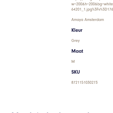
w=200&h=200&bg=white&
64201_1.jpg%3Fv%3D17
Amaya Amsterdam
Kleur
Grey
Maat
M
SKU
8721151030273