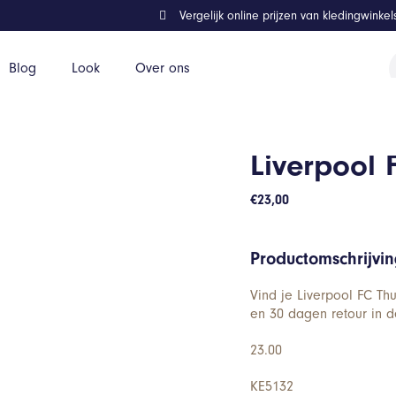
Vergelijk online prijzen van kledingwinke
P
Blog
Look
Over ons
z
Liverpool 
€
23,00
Productomschrijvi
Vind je Liverpool FC Th
en 30 dagen retour in d
23.00
KE5132