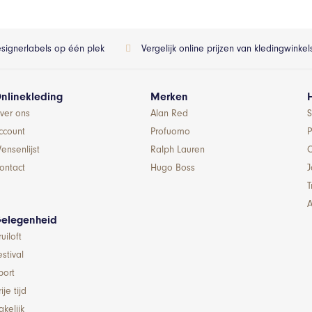
esignerlabels op één plek
Vergelijk online prijzen van kledingwinke
nlinekleding
Merken
ver ons
Alan Red
S
ccount
Profuomo
P
ensenlijst
Ralph Lauren
ontact
Hugo Boss
T
A
elegenheid
ruiloft
estival
port
ije tijd
akelijk