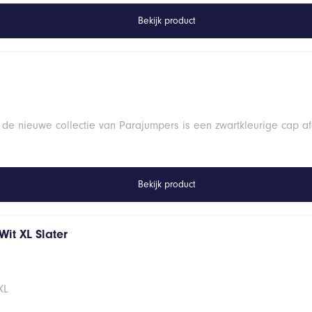
Bekijk product
 de nieuwe collectie van Parajumpers is een zwartkleurige cap a
Bekijk product
it XL Slater
XL