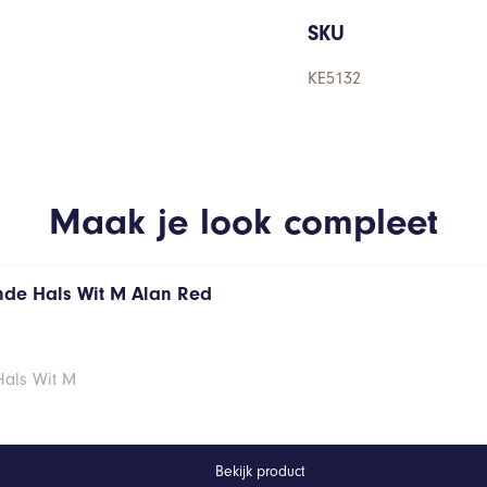
SKU
KE5132
Maak je look compleet
onde Hals Wit M Alan Red
Hals Wit M
Bekijk product