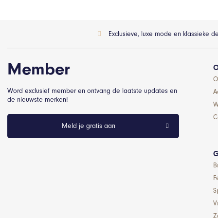
Exclusieve, luxe mode en klassieke d
Member
O
O
Word exclusief member en ontvang de laatste updates en
A
de nieuwste merken!
W
C
Meld je gratis aan
G
B
F
S
Vr
Z