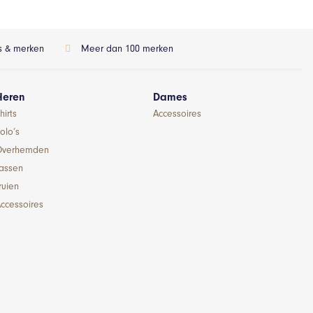
ls & merken
Meer dan 100 merken
Heren
Dames
hirts
Accessoires
olo’s
Overhemden
Jassen
ruien
ccessoires