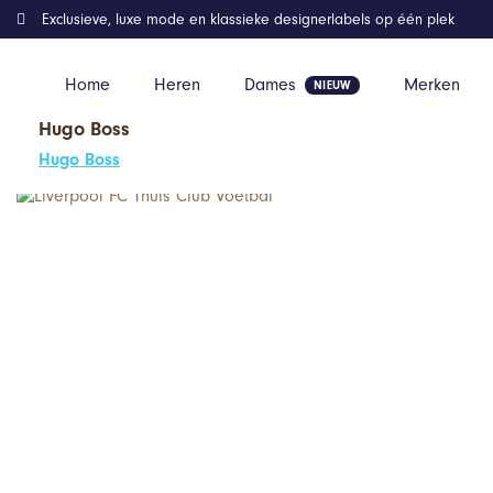
Exclusieve, luxe mode en klassieke designerlabels op één plek
Home
Heren
Dames
Merken
Hugo Boss
Home
Kleding
Liverpool FC Thuis Club Voetbal
Hugo Boss