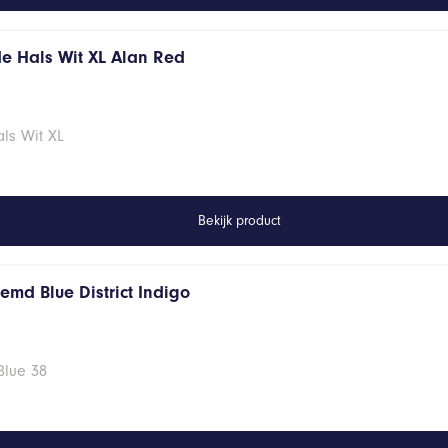
de Hals Wit XL Alan Red
ls Wit XL
Bekijk product
emd Blue District Indigo
Blue 38