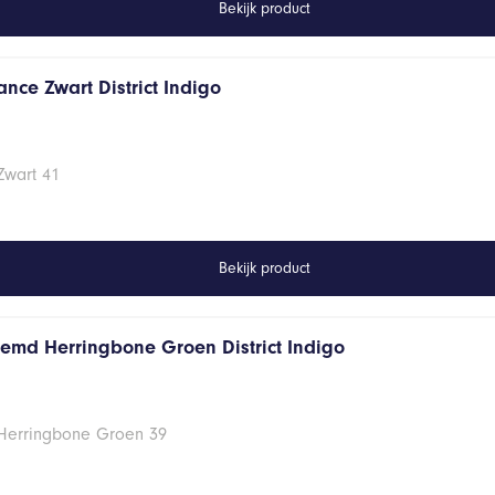
Bekijk product
nce Zwart District Indigo
Zwart 41
Bekijk product
hemd Herringbone Groen District Indigo
 Herringbone Groen 39