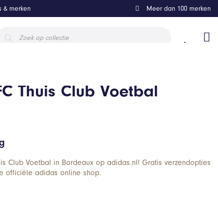
ls & merken
Meer dan 100 merken
roducten
oeken
FC Thuis Club Voetbal
ng
uis Club Voetbal in Bordeaux op adidas.nl! Gratis verzendopties
e officiële adidas online shop.