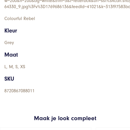
w=200&h=200&bg=white&trim=5&t=letterbox&url=ssl%3Acdn.shop
64330_9.jpg%3Fv%3D1769686136&feedId=41021&k=313f97583b
Colourful Rebel
Kleur
Grey
Maat
L, M, S, XS
SKU
8720867088011
Maak je look compleet