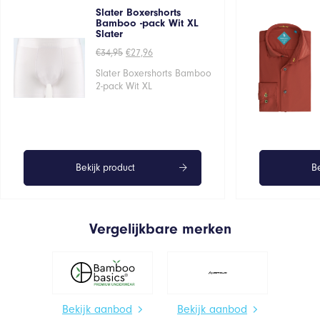
Slater Boxershorts
Bamboo -pack Wit XL
Slater
Oorspronkelijke
Huidige
€
34,95
€
27,96
prijs
prijs
was:
is:
Slater Boxershorts Bamboo
€34,95.
€27,96.
2-pack Wit XL
Bekijk product
Be
Vergelijkbare merken
Bekijk aanbod
Bekijk aanbod