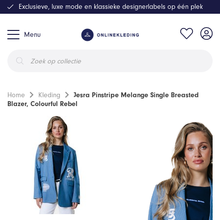
Exclusieve, luxe mode en klassieke designerlabels op één plek
Menu
Producten
zoeken
Home
Kleding
Jesra Pinstripe Melange Single Breasted
Blazer, Colourful Rebel