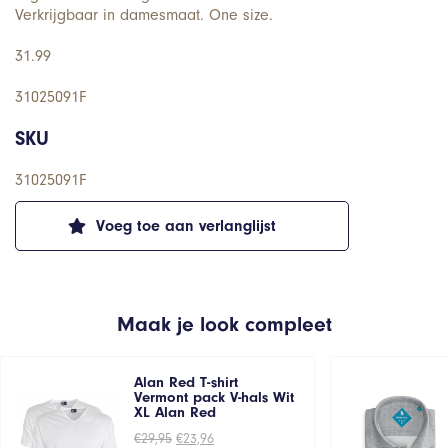
Verkrijgbaar in damesmaat. One size.
31.99
31025091F
SKU
31025091F
Voeg toe aan verlanglijst
Maak je look compleet
Alan Red T-shirt
Vermont pack V-hals Wit
XL Alan Red
Oorspronkelijke
Huidige
€
29,95
€
23,96