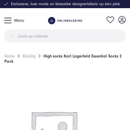
Exclusieve, luxe mode en klassieke designerlabels op één plek
Menu
Producten
zoeken
Home
Kleding
High socks Karl Lagerfeld Essential Socks 2
Pack