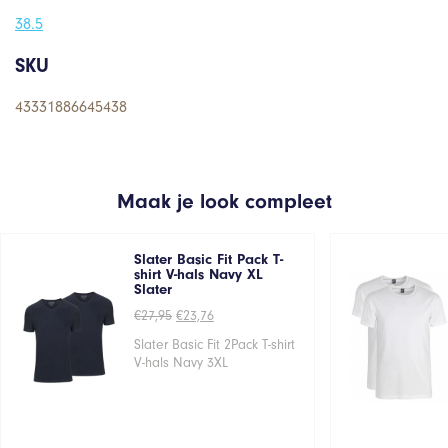
38.5
SKU
43331886645438
Maak je look compleet
Slater Basic Fit Pack T-
shirt V-hals Navy XL
Slater
Oorspronkelijke
Huidige
€
27,95
€
23,76
prijs
prijs
was:
is:
Slater Basic Fit 2Pack T-shirt
€27,95.
€23,76.
V-hals Navy 3XL