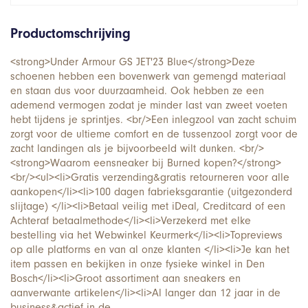
Productomschrijving
<strong>Under Armour GS JET'23 Blue</strong>Deze
schoenen hebben een bovenwerk van gemengd materiaal
en staan dus voor duurzaamheid. Ook hebben ze een
ademend vermogen zodat je minder last van zweet voeten
hebt tijdens je sprintjes. <br/>Een inlegzool van zacht schuim
zorgt voor de ultieme comfort en de tussenzool zorgt voor de
zacht landingen als je bijvoorbeeld wilt dunken. <br/>
<strong>Waarom een​​sneaker bij Burned kopen?</strong>
<br/><ul><li>Gratis verzending&gratis retourneren voor alle
aankopen</li><li>100 dagen fabrieksgarantie (uitgezonderd
slijtage) </li><li>Betaal veilig met iDeal, Creditcard of een
Achteraf betaalmethode</li><li>Verzekerd met elke
bestelling via het Webwinkel Keurmerk</li><li>Topreviews
op alle platforms en van al onze klanten </li><li>Je kan het
item passen en bekijken in onze fysieke winkel in Den
Bosch</li><li>Groot assortiment aan sneakers en
aanverwante artikelen</li><li>Al langer dan 12 jaar in de
business&actief in de