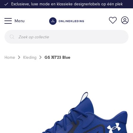
Exclusieve, luxe mode en klassieke designerlabels op één plek
Menu
Producten
zoeken
Home
Kleding
GS JET'23 Blue