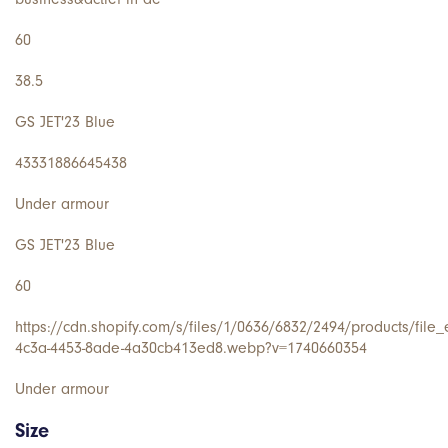
60
38.5
GS JET'23 Blue
43331886645438
Under armour
GS JET'23 Blue
60
https://cdn.shopify.com/s/files/1/0636/6832/2494/products/file_
4c3a-4453-8ade-4a30cb413ed8.webp?v=1740660354
Under armour
Size