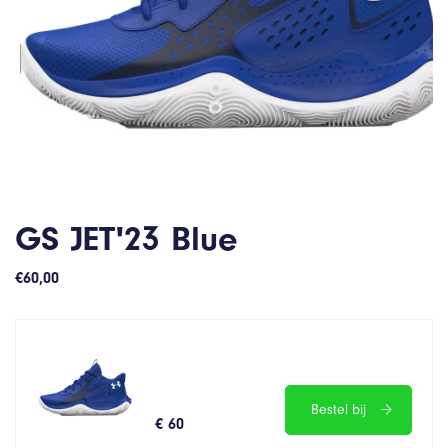
GS JET'23 Blue
€
60,00
Bestel bij
€ 60