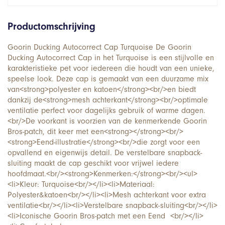
Productomschrijving
Goorin Ducking Autocorrect Cap Turquoise De Goorin
Ducking Autocorrect Cap in het Turquoise is een stijlvolle en
karakteristieke pet voor iedereen die houdt van een unieke,
speelse look. Deze cap is gemaakt van een duurzame mix
van<strong>polyester en katoen</strong><br/>en biedt
dankzij de<strong>mesh achterkant</strong><br/>optimale
ventilatie perfect voor dagelijks gebruik of warme dagen.
<br/>De voorkant is voorzien van de kenmerkende Goorin
Bros-patch, dit keer met een<strong></strong><br/>
<strong>Eend-illustratie</strong><br/>die zorgt voor een
opvallend en eigenwijs detail. De verstelbare snapback-
sluiting maakt de cap geschikt voor vrijwel iedere
hoofdmaat.<br/><strong>Kenmerken:</strong><br/><ul>
<li>Kleur: Turquoise<br/></li><li>Materiaal:
Polyester&katoen<br/></li><li>Mesh achterkant voor extra
ventilatie<br/></li><li>Verstelbare snapback-sluiting<br/></li>
<li>Iconische Goorin Bros-patch met een Eend <br/></li>