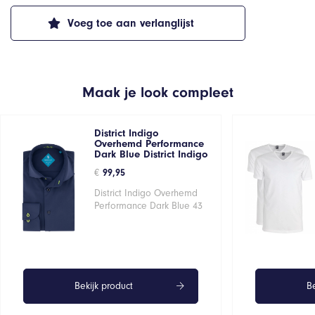
Voeg toe aan verlanglijst
Maak je look compleet
District Indigo
Overhemd Performance
Dark Blue District Indigo
€
99,95
District Indigo Overhemd
Performance Dark Blue 43
Bekijk product
Be