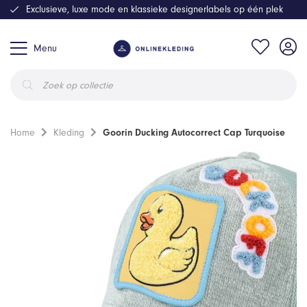
Exclusieve, luxe mode en klassieke designerlabels op één plek
Menu
Producten
zoeken
Home
Kleding
Goorin Ducking Autocorrect Cap Turquoise